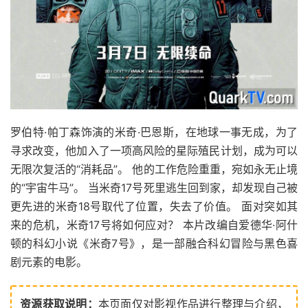
罗伯特·帕丁森饰演的米奇·巴恩斯，在地球一事无成，为了
寻求改变，他加入了一项高风险的星际殖民计划，成为可以
无限次复活的“消耗品”。 他的工作危险重重，宛如永无止境
的“宇宙牛马”。 当米奇17号死里逃生回到家，却发现自己被
更先进的米奇18号取代了位置，失去了价值。 面对突如其
来的危机，米奇17号将如何应对？ 本片改编自爱德华·阿什
顿的科幻小说《米奇7号》，是一部融合科幻冒险与黑色喜
剧元素的电影。
资源获取说明：
本页面仅对影视作品进行整理与介绍，