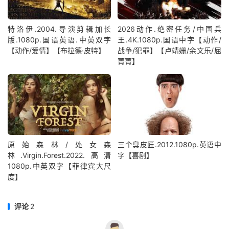
特洛伊.2004.导演剪辑加长
2026动作.绝密任务/中国兵
版.1080p.国语英语.中英双字
王.4K.1080p.国语中字【动作/
【动作/爱情】【布拉德·皮特】
战争/犯罪】【卢靖姗/余文乐/屈
菁菁】
原始森林/处女森
三个臭皮匠.2012.1080p.英语中
林.Virgin.Forest.2022.高清
字【喜剧】
1080p.中英双字【菲律宾大尺
度】
评论
2