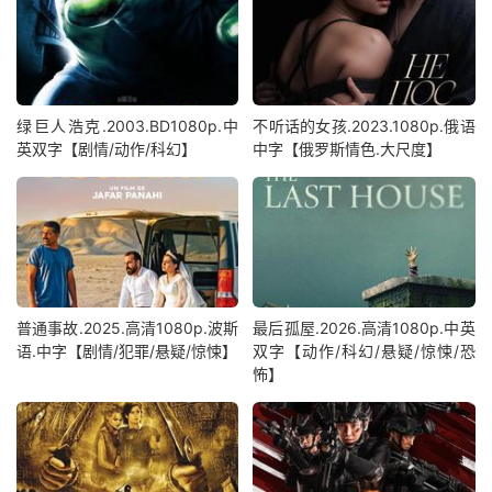
绿巨人浩克.2003.BD1080p.中
不听话的女孩.2023.1080p.俄语
英双字【剧情/动作/科幻】
中字【俄罗斯情色.大尺度】
普通事故.2025.高清1080p.波斯
最后孤屋.2026.高清1080p.中英
语.中字【剧情/犯罪/悬疑/惊悚】
双字【动作/科幻/悬疑/惊悚/恐
怖】