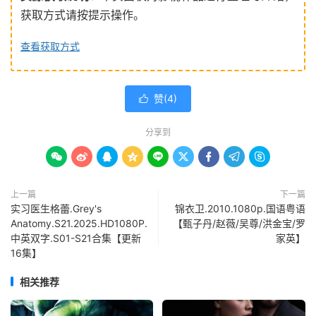
获取方式请按提示操作。
查看获取方式
赞(
4
)

分享到









上一篇
下一篇
实习医生格蕾.Grey's
锦衣卫.2010.1080p.国语粤语
Anatomy.S21.2025.HD1080P.
【甄子丹/赵薇/吴尊/洪金宝/罗
中英双字.S01-S21合集【更新
家英】
16集】
相关推荐