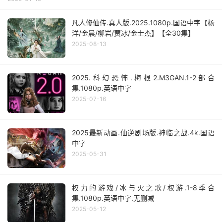
凡人修仙传.真人版.2025.1080p.国语中字【杨
洋/金晨/柳岩/贾冰/金士杰】【全30集】
2025-08-13
2025.科幻恐怖.梅根2.M3GAN.1-2部合
集.1080p.英语中字
2025-07-16
2025最新动画.仙逆剧场版.神临之战.4k.国语
中字
2025-05-31
权力的游戏/冰与火之歌/权游.1-8季合
集.1080p.英语中字.无删减
2025-05-12