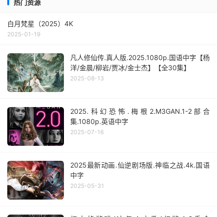
热门资源
白月梵星（2025）4K
2025-01-19
凡人修仙传.真人版.2025.1080p.国语中字【杨
洋/金晨/柳岩/贾冰/金士杰】【全30集】
2025-08-13
2025.科幻恐怖.梅根2.M3GAN.1-2部合
集.1080p.英语中字
2025-07-16
2025最新动画.仙逆剧场版.神临之战.4k.国语
中字
2025-05-31