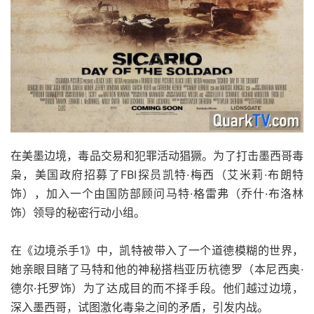
在美墨边境，毒品交易和犯罪活动猖獗。为了打击墨西哥毒
枭，美国政府招募了FBI探员凯特·梅西（艾米莉·布朗特
饰），加入一个由国防部顾问马特·格雷弗（乔什·布洛林
饰）领导的秘密行动小组。
在《边境杀手1》中，凯特被带入了一个道德模糊的世界，
她亲眼目睹了马特和他的神秘搭档亚历杭德罗（本尼西奥·
德尔·托罗饰）为了达成目的而不择手段。他们越过边境，
深入墨西哥，试图激化毒枭之间的矛盾，引发内战。