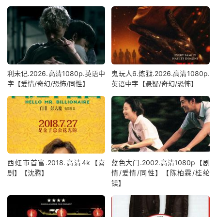
利未记.2026.高清1080p.英语中
鬼玩人6.炼狱.2026.高清1080p.
字【爱情/奇幻/恐怖/同性】
英语中字【悬疑/奇幻/恐怖】
西虹市首富.2018.高清4k【喜
蓝色大门.2002.高清1080p【剧
剧】【沈腾】
情/爱情/同性】【陈柏霖/桂纶
镁】