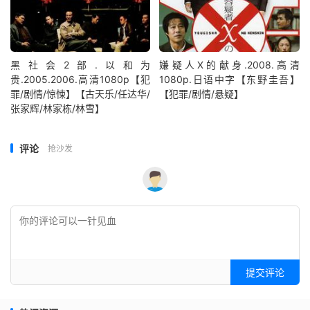
黑社会2部.以和为
嫌疑人X的献身.2008.高清
贵.2005.2006.高清1080p【犯
1080p.日语中字【东野圭吾】
罪/剧情/惊悚】【古天乐/任达华/
【犯罪/剧情/悬疑】
张家辉/林家栋/林雪】
评论
抢沙发
提交评论