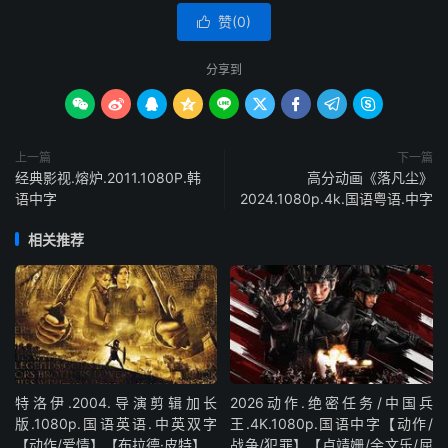
赞(
0
)

分享到









上一篇
下一篇
经典影视.熔炉.2011.1080P.韩
高分动画《落凡尘》
语中字
2024.1080p.4k.国语粤语.中字
相关推荐
特洛伊.2004.导演剪辑加长
2026动作.绝密任务/中国兵
版.1080p.国语英语.中英双字
王.4K.1080p.国语中字【动作/
【动作/爱情】【布拉德·皮特】
战争/犯罪】【卢靖姗/余文乐/屈