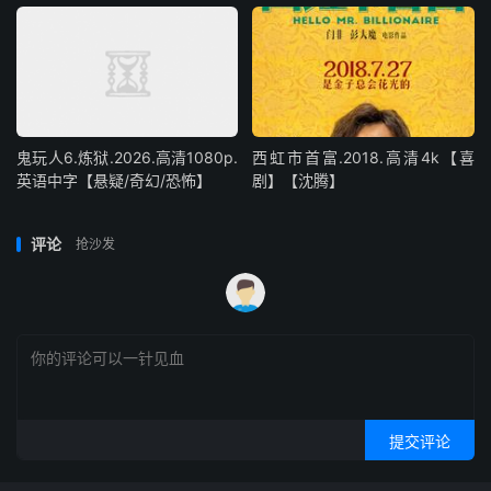
鬼玩人6.炼狱.2026.高清1080p.
西虹市首富.2018.高清4k【喜
英语中字【悬疑/奇幻/恐怖】
剧】【沈腾】
评论
抢沙发
提交评论