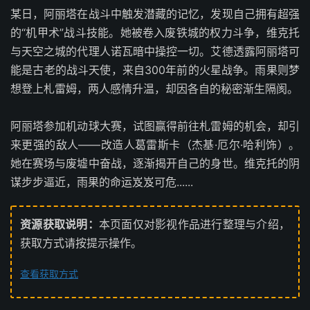
某日，阿丽塔在战斗中触发潜藏的记忆，发现自己拥有超强
的“机甲术”战斗技能。她被卷入废铁城的权力斗争，维克托
与天空之城的代理人诺瓦暗中操控一切。艾德透露阿丽塔可
能是古老的战斗天使，来自300年前的火星战争。雨果则梦
想登上札雷姆，两人感情升温，却因各自的秘密渐生隔阂。
阿丽塔参加机动球大赛，试图赢得前往札雷姆的机会，却引
来更强的敌人——改造人葛雷斯卡（杰基·厄尔·哈利饰）。
她在赛场与废墟中奋战，逐渐揭开自己的身世。维克托的阴
谋步步逼近，雨果的命运岌岌可危......
资源获取说明：
本页面仅对影视作品进行整理与介绍，
获取方式请按提示操作。
查看获取方式