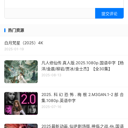
提交评论
热门资源
白月梵星（2025）4K
2025-01-19
凡人修仙传.真人版.2025.1080p.国语中字【杨
洋/金晨/柳岩/贾冰/金士杰】【全30集】
2025-08-13
2025.科幻恐怖.梅根2.M3GAN.1-2部合
集.1080p.英语中字
2025-07-16
2025最新动画.仙逆剧场版.神临之战.4k.国语