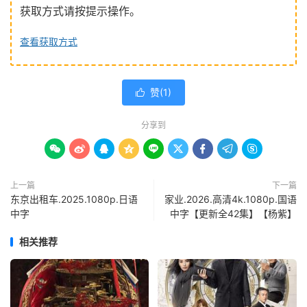
获取方式请按提示操作。
查看获取方式
赞(
1
)

分享到









上一篇
下一篇
东京出租车.2025.1080p.日语
家业‎.2026.高清4k.1080p.国语
中字
中字【更新全42集】【杨紫】
相关推荐