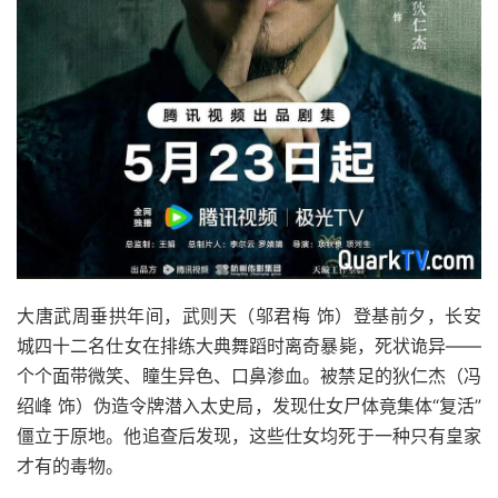
大唐武周垂拱年间，武则天（邬君梅 饰）登基前夕，长安
城四十二名仕女在排练大典舞蹈时离奇暴毙，死状诡异——
个个面带微笑、瞳生异色、口鼻渗血。被禁足的狄仁杰（冯
绍峰 饰）伪造令牌潜入太史局，发现仕女尸体竟集体“复活”
僵立于原地。他追查后发现，这些仕女均死于一种只有皇家
才有的毒物。