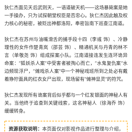
狄仁杰面见天后武则天，一语道破天机——这场暴毙案是她
一手操办，只为试探朝堂权臣是否忠心。狄仁杰因此触及权
力核心的秘密，被贬出神都洛阳，奉密旨南下巡查江南道。
狄仁杰在苏州与油嘴滑舌的捕手段十四（李彧 饰）、冷静
理性的女仵作楚青岚（邵芸 饰）、精通机关与丹青的林不
言（单敬尧 饰）组成探案小队。江南道接连发生连环诡异
命案：“狐妖杀人案”中受害者被掏心而亡，“水鬼复仇案”水
边频现浮尸，“傩戏杀人案”中一个神秘戏班所到之处必有戴
着狰狞面具的红衣女尸出现，现场留有“傩神显灵”的符咒。
狄仁杰发现所有诡案背后似乎都与一个红发银面的神秘人有
关。当他终于追查到关键线索，这名神秘人（徐海乔 饰）
缓缓转身。
资源获取说明：
本页面仅对影视作品进行整理与介绍，