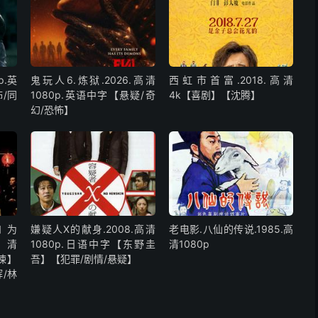
p.英
鬼玩人6.炼狱.2026.高清
西虹市首富.2018.高清
/同
1080p.英语中字【悬疑/奇
4k【喜剧】【沈腾】
幻/恐怖】
和为
嫌疑人X的献身.2008.高清
老电影.八仙的传说.1985.高
高清
1080p.日语中字【东野圭
清1080p
惊悚】
吾】【犯罪/剧情/悬疑】
/林