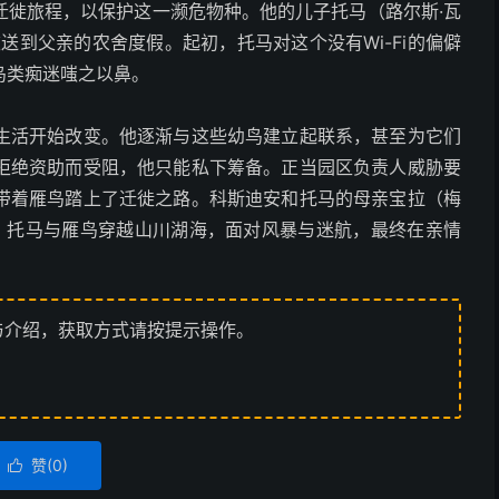
迁徙旅程，以保护这一濒危物种。他的儿子托马（路尔斯·瓦
送到父亲的农舍度假。起初，托马对这个没有Wi-Fi的偏僻
鸟类痴迷嗤之以鼻。
生活开始改变。他逐渐与这些幼鸟建立起联系，甚至为它们
拒绝资助而受阻，他只能私下筹备。正当园区负责人威胁要
带着雁鸟踏上了迁徙之路。科斯迪安和托马的母亲宝拉（梅
上，托马与雁鸟穿越山川湖海，面对风暴与迷航，最终在亲情
与介绍，获取方式请按提示操作。
赞(
0
)
