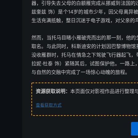
器，引导失去父母的白额雁完成从挪威到法国的
兹奎兹 饰）是个14岁的城市少年，因父母离异被
生活充满抵触，整日沉迷于电子游戏，对父亲的
然而，当托马目睹小雁破壳而出的那一刻，他的
取名。与此同时，科斯迪安的计划因巴黎博物馆
没收雁群时，托马在情急之下驾驶飞行器起飞，
拉妮·杜泰 饰）紧随其后，试图保护他。一路
与自然的交融中完成了一场惊心动魄的旅程。
资源获取说明：
本页面仅对影视作品进行整理
查看获取方式