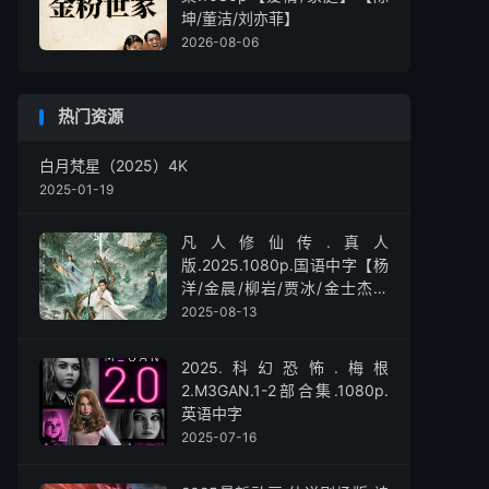
坤/董洁/刘亦菲】
2026-08-06
热门资源
白月梵星（2025）4K
2025-01-19
凡人修仙传.真人
版.2025.1080p.国语中字【杨
洋/金晨/柳岩/贾冰/金士杰】
【全30集】
2025-08-13
2025.科幻恐怖.梅根
2.M3GAN.1-2部合集.1080p.
英语中字
2025-07-16