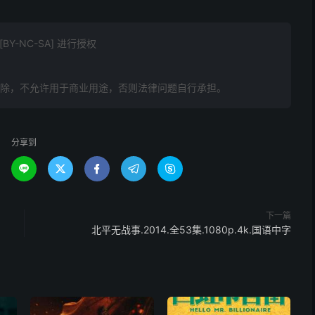
Y-NC-SA] 进行授权
删除，不允许用于商业用途，否则法律问题自行承担。
分享到





下一篇
北平无战事.2014.全53集.1080p.4k.国语中字