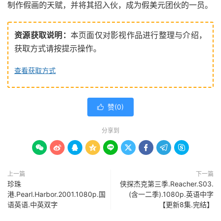
制作假画的天赋，并将其招入伙，成为假美元团伙的一员。
资源获取说明：
本页面仅对影视作品进行整理与介绍，
获取方式请按提示操作。
查看获取方式
赞(
0
)

分享到









上一篇
下一篇
珍珠
侠探杰克第三季.Reacher.S03.
港.Pearl.Harbor.2001.1080p.国
(含一二季).1080p.英语中字
语英语.中英双字
【更新8集.完结】