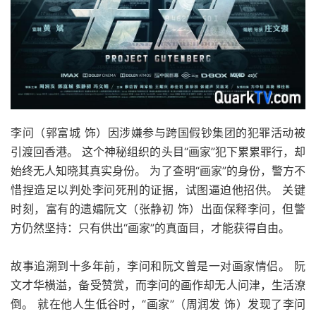
李问（郭富城 饰）因涉嫌参与跨国假钞集团的犯罪活动被
引渡回香港。 这个神秘组织的头目“画家”犯下累累罪行，却
始终无人知晓其真实身份。 为了查明“画家”的身份，警方不
惜捏造足以判处李问死刑的证据，试图逼迫他招供。 关键
时刻，富有的遗孀阮文（张静初 饰）出面保释李问，但警
方仍然坚持：只有供出“画家”的真面目，才能获得自由。
故事追溯到十多年前，李问和阮文曾是一对画家情侣。 阮
文才华横溢，备受赞赏，而李问的画作却无人问津，生活潦
倒。 就在他人生低谷时，“画家”（周润发 饰）发现了李问