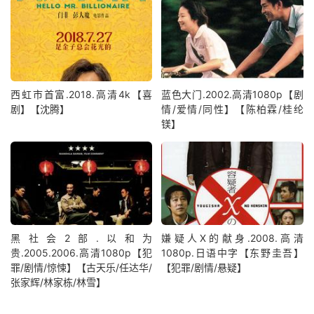
西虹市首富.2018.高清4k【喜
蓝色大门.2002.高清1080p【剧
剧】【沈腾】
情/爱情/同性】【陈柏霖/桂纶
镁】
黑社会2部.以和为
嫌疑人X的献身.2008.高清
贵.2005.2006.高清1080p【犯
1080p.日语中字【东野圭吾】
罪/剧情/惊悚】【古天乐/任达华/
【犯罪/剧情/悬疑】
张家辉/林家栋/林雪】