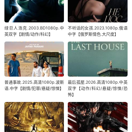
绿巨人浩克.2003.BD1080p.中
不听话的女孩.2023.1080p.俄语
英双字【剧情/动作/科幻】
中字【俄罗斯情色.大尺度】
普通事故.2025.高清1080p.波斯
最后孤屋.2026.高清1080p.中英
语.中字【剧情/犯罪/悬疑/惊悚】
双字【动作/科幻/悬疑/惊悚/恐
怖】