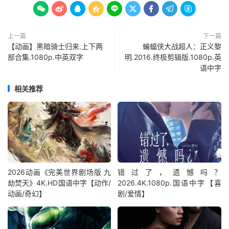









上一篇
下一篇
【动画】黑暗骑士归来.上下两
蝙蝠侠大战超人：正义黎
部合集.1080p.中英双字
明.2016.终极剪辑版.1080p.英
语中字
相关推荐
2026动画《完美世界剧场版 九
错过了，遗憾吗？
劫焚天》4K.HD国语中字【动作/
2026.4K.1080p.国语中字【喜
动画/奇幻】
剧/爱情】