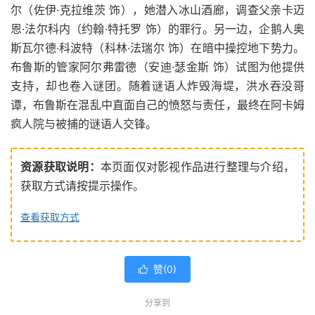
尔（佐伊·克拉维茨 饰），她潜入冰山酒廊，调查父亲卡迈
恩·法尔科内（约翰·特托罗 饰）的罪行。另一边，企鹅人奥
斯瓦尔德·科波特（科林·法瑞尔 饰）在暗中操控地下势力。
布鲁斯的管家阿尔弗雷德（安迪·瑟金斯 饰）试图为他提供
支持，却也卷入谜团。随着谜语人炸毁海堤，洪水吞没哥
谭，布鲁斯在混乱中直面自己的愤怒与责任，最终在阿卡姆
疯人院与被捕的谜语人交锋。
资源获取说明：
本页面仅对影视作品进行整理与介绍，
获取方式请按提示操作。
查看获取方式
赞(
0
)

分享到