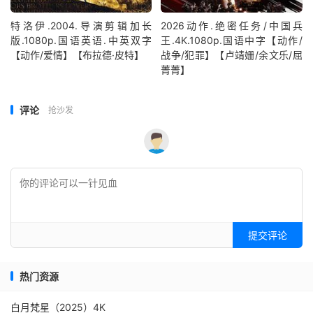
特洛伊.2004.导演剪辑加长
2026动作.绝密任务/中国兵
版.1080p.国语英语.中英双字
王.4K.1080p.国语中字【动作/
【动作/爱情】【布拉德·皮特】
战争/犯罪】【卢靖姗/余文乐/屈
菁菁】
评论
抢沙发
提交评论
热门资源
白月梵星（2025）4K