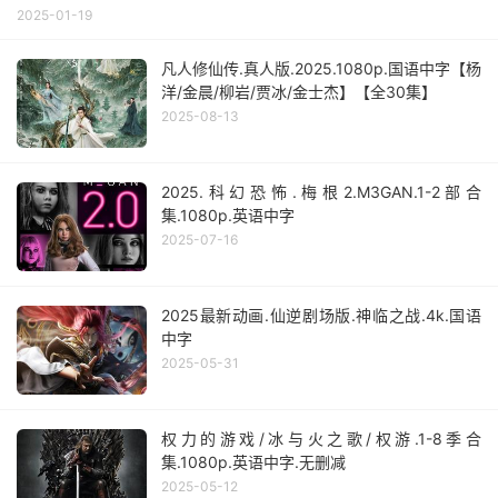
2025-01-19
凡人修仙传.真人版.2025.1080p.国语中字【杨
洋/金晨/柳岩/贾冰/金士杰】【全30集】
2025-08-13
2025.科幻恐怖.梅根2.M3GAN.1-2部合
集.1080p.英语中字
2025-07-16
2025最新动画.仙逆剧场版.神临之战.4k.国语
中字
2025-05-31
权力的游戏/冰与火之歌/权游.1-8季合
集.1080p.英语中字.无删减
2025-05-12