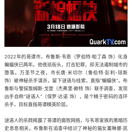
2022年的哥谭市，布鲁斯·韦恩（罗伯特·帕丁森 饰）化身
蝙蝠侠已两年。他夜巡街头，打击犯罪，却无法遏制城市的
堕落。万圣节之夜，市长唐·米切尔（鲁伯特·彭利-琼斯
饰）被神秘杀手谋杀，留下谜语与线索，直指“蝙蝠侠”。布
鲁斯与警探詹姆斯·戈登（杰弗里·赖特 饰）联手调查，发现
凶手自称“谜语人”（保罗·达诺 饰），是个精于密码的连环
杀手，目标直指哥谭精英阶层。
谜语人的杀戮揭露了哥谭的腐败网络，与韦恩家族的黑暗历
史息息相关。布鲁斯在追查中结识了神秘的猫女塞琳娜·凯