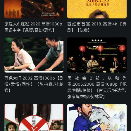
鬼玩人6.炼狱.2026.高清1080p.
西虹市首富.2018.高清4k【喜
英语中字【悬疑/奇幻/恐怖】
剧】【沈腾】
蓝色大门.2002.高清1080p【剧
黑社会2部.以和为
情/爱情/同性】【陈柏霖/桂纶
贵.2005.2006.高清1080p【犯
镁】
罪/剧情/惊悚】【古天乐/任达华/
张家辉/林家栋/林雪】