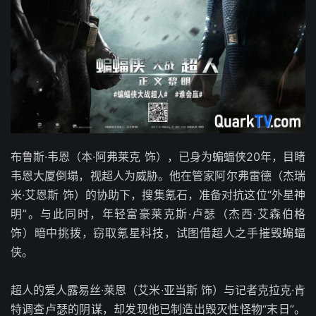
布鲁斯·韦恩（本·阿弗莱克 饰），已身为蝙蝠侠20年，目睹
韦恩大厦倒塌，视超人为威胁。他在管家阿尔弗雷德（杰瑞
米·艾恩斯 饰）的协助下，搜集氪石，准备对抗这位“外星神
明”。与此同时，年轻富豪莱克斯·卢瑟（杰西·艾森伯格
饰）暗中挑拨，窃取氪星科技，试图借超人之手摧毁蝙蝠
侠。
超人的爱人露易丝·莱恩（艾米·亚当斯 饰）与记者克拉克·肯
特调查卢瑟的阴谋，却发现他已制造出毁灭性怪物“末日”。