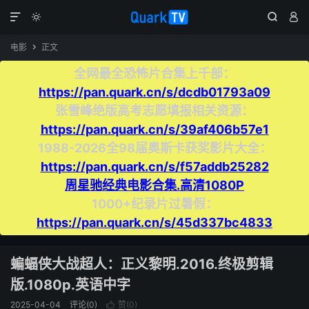




电影
正文

全网最全恐怖片合集上千部：
https://pan.quark.cn/s/dcdb01793a09
张雪峰绝版高考志愿填报相关资源：
https://pan.quark.cn/s/39af406b57e1
1988-2026全98届奥斯卡获奖影片大全：
https://pan.quark.cn/s/f57addb25282
周星驰经典电影合集.高清1080P
1000+纪录片过暑假：
https://pan.quark.cn/s/45d337bc4833
蝙蝠侠大战超人：正义黎明.2016.终极剪辑
版.1080p.英语中字
2025-04-04
评论(0)
赞(
0
)
