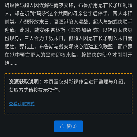
蝙蝠侠与超人因误解在雨夜交锋，布鲁斯用氪石长矛压制超
人，却在听到“玛莎”这个共同的母亲名字后停手，两人冰释
前嫌。卢瑟释放末日，哥谭港陷入混战，超人与蝙蝠侠联手
迎敌。此时，戴安娜·普林斯（盖尔·加朵 饰）以神奇女侠身
份现身，三人合力击败末日，但超人因氪石长矛刺入末日而
牺牲。葬礼上，布鲁斯与戴安娜决心组建正义联盟，而卢瑟
在狱中预言更大的黑暗即将来临，蝙蝠侠的使命才刚刚开
始……
资源获取说明：
本页面仅对影视作品进行整理与介绍，
获取方式请按提示操作。
查看获取方式
赞(
0
)
