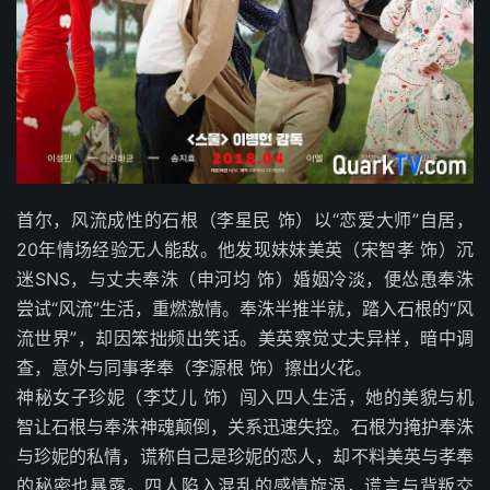
首尔，风流成性的石根（李星民 饰）以“恋爱大师”自居，
20年情场经验无人能敌。他发现妹妹美英（宋智孝 饰）沉
迷SNS，与丈夫奉洙（申河均 饰）婚姻冷淡，便怂恿奉洙
尝试“风流”生活，重燃激情。奉洙半推半就，踏入石根的“风
流世界”，却因笨拙频出笑话。美英察觉丈夫异样，暗中调
查，意外与同事孝奉（李源根 饰）擦出火花。
神秘女子珍妮（李艾儿 饰）闯入四人生活，她的美貌与机
智让石根与奉洙神魂颠倒，关系迅速失控。石根为掩护奉洙
与珍妮的私情，谎称自己是珍妮的恋人，却不料美英与孝奉
的秘密也暴露。四人陷入混乱的感情旋涡，谎言与背叛交