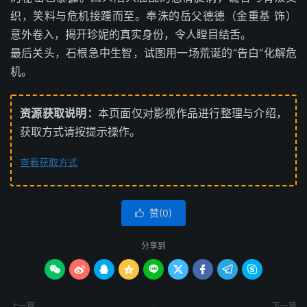
织，笑料与危机接踵而至。奉洙的岳父德德（金重基 饰）
意外卷入，揭开珍妮的真实身份，令人瞠目结舌。
最后关头，石根急中生智，试图用一场荒诞的“告白”化解危
机。
资源获取说明：
本页面仅对影视作品进行整理与介绍，
获取方式请按提示操作。
查看获取方式
赞(
0
)

分享到









上一篇
下一篇