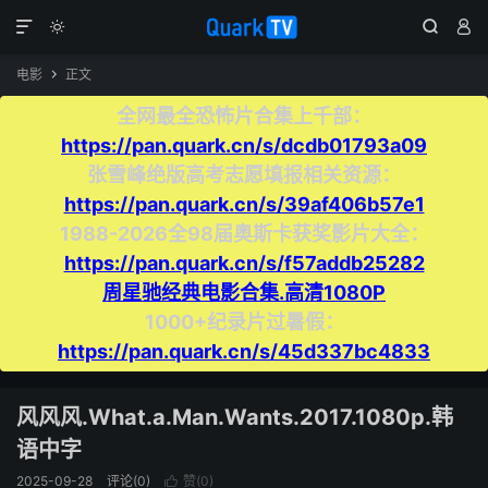




电影
正文

全网最全恐怖片合集上千部：
https://pan.quark.cn/s/dcdb01793a09
张雪峰绝版高考志愿填报相关资源：
https://pan.quark.cn/s/39af406b57e1
1988-2026全98届奥斯卡获奖影片大全：
https://pan.quark.cn/s/f57addb25282
周星驰经典电影合集.高清1080P
1000+纪录片过暑假：
https://pan.quark.cn/s/45d337bc4833
风风风.What.a.Man.Wants.2017.1080p.韩
语中字
2025-09-28
评论(0)
赞(
0
)
