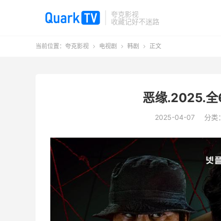
夸克影视
收藏记好不迷路
当前位置：
夸克影视
电视剧
韩剧
正文



恶缘.2025.全
2025-04-07
分类