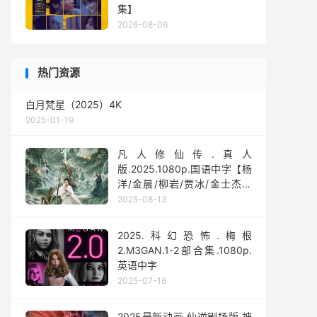
集】
2026-08-06
热门资源
白月梵星（2025）4K
2025-01-19
凡人修仙传.真人
版.2025.1080p.国语中字【杨
洋/金晨/柳岩/贾冰/金士杰】
【全30集】
2025-08-13
2025.科幻恐怖.梅根
2.M3GAN.1-2部合集.1080p.
英语中字
2025-07-16
2025最新动画.仙逆剧场版.神