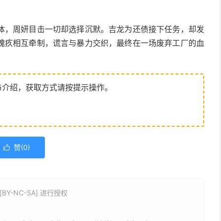
体，周妍目击一切却选择沉默。吉龙为还债接下任务，却发
愧疚相互牵制，谎言与暴力交织，最终在一场废弃工厂的血
与介绍，获取方式请按提示操作。
赞(
0
)

Y-NC-SA] 进行授权