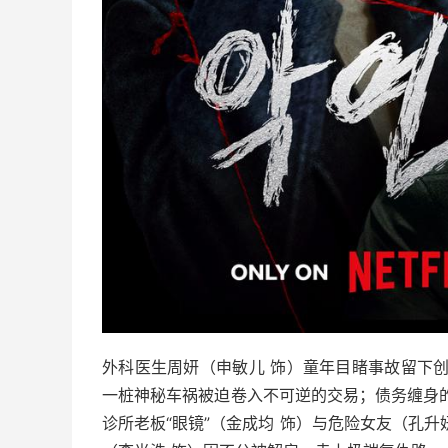
外科医生周妍（申敏儿 饰）童年目睹事故留下
一桩神秘车祸被迫卷入不可逆的交易；债务缠身
诊所老板“眼镜”（金成均 饰）与危险女友（孔