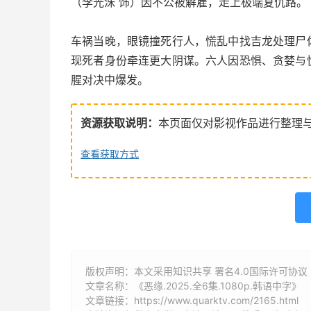
（李光洙 饰）因不公被解雇，走上极端复仇路。
车祸当晚，眼镜撞死行人，慌乱中找吉龙处理尸
现死者身份牵连更大阴谋。六人因恐惧、贪婪与
腥对决中爆发。
资源获取说明：
本页面仅对影视作品进行整理
查看获取方式
版权声明：本文采用知识共享 署名4.0国际许可协议 [B
文章名称：《恶缘.2025.全6集.1080p.韩语中字》
文章链接：
https://www.quarktv.com/2165.html