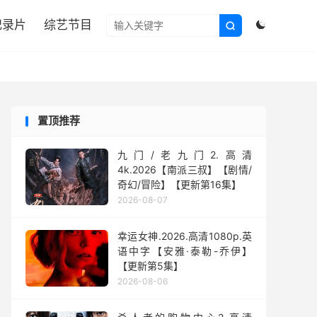

纪录片
综艺节目


置顶推荐
九门/老九门2.高清
4k.2026【南派三叔】【剧情/
奇幻/冒险】【更新第16集】
2026-08-07
幸运女神.2026.高清1080p.英
语中字【安雅·泰勒-乔伊】
【更新第5集】
2026-08-06