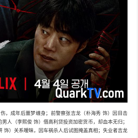
创伤，成年后噩梦缠身；前警察张吉龙（朴海秀 饰）因目击
的男人（李熙俊 饰）借高利贷投资加密货币，却血本无归；
升妍 饰）关系暧昧，因车祸杀人后试图掩盖真相；失业者吉龙