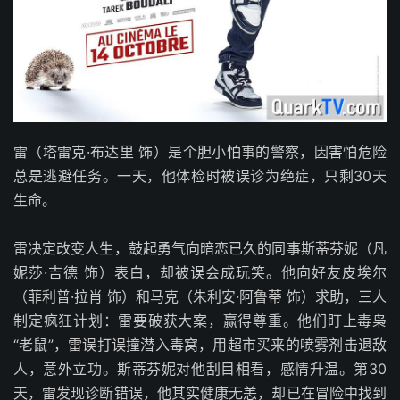
雷（塔雷克·布达里 饰）是个胆小怕事的警察，因害怕危险
总是逃避任务。一天，他体检时被误诊为绝症，只剩30天
生命。
雷决定改变人生，鼓起勇气向暗恋已久的同事斯蒂芬妮（凡
妮莎·吉德 饰）表白，却被误会成玩笑。他向好友皮埃尔
（菲利普·拉肖 饰）和马克（朱利安·阿鲁蒂 饰）求助，三人
制定疯狂计划：雷要破获大案，赢得尊重。他们盯上毒枭
“老鼠”，雷误打误撞潜入毒窝，用超市买来的喷雾剂击退敌
人，意外立功。斯蒂芬妮对他刮目相看，感情升温。第30
天，雷发现诊断错误，他其实健康无恙，却已在冒险中找到