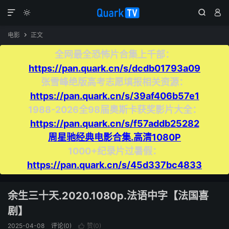




电影
正文

全网最全恐怖片合集上千部：
https://pan.quark.cn/s/dcdb01793a09
张雪峰绝版高考志愿填报相关资源：
https://pan.quark.cn/s/39af406b57e1
1988-2026全98届奥斯卡获奖影片大全：
https://pan.quark.cn/s/f57addb25282
周星驰经典电影合集.高清1080P
1000+纪录片过暑假：
https://pan.quark.cn/s/45d337bc4833
余生三十天.2020.1080p.法语中字【法国喜
剧】
2025-04-08
评论(0)
赞(
0
)
