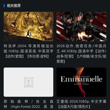
相关推荐
特洛伊.2004.导演剪辑加长
2026动作.绝密任务/中国兵
版.1080p.国语英语.中英双字
王.4K.1080p.国语中字【动作/
【动作/爱情】【布拉德·皮特】
战争/犯罪】【卢靖姗/余文乐/屈
菁菁】
原始森林/处女森
艾曼纽.2024.1080p.中文字幕
林.Virgin.Forest.2022.高清
【法国大尺度/情色片】