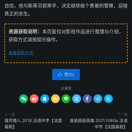
自信。他与斯蒂芬妮牵手，决定继续做个勇敢的警察，迎接
真正的余生。
资源获取说明：
本页面仅对影视作品进行整理与介绍，
获取方式请按提示操作。
查看获取方式
赞(
0
)

分享到









上一篇
下一篇
城市猎人.2018.法语中字【法国
谁是超级英雄.2021.1080p.法语
喜剧】
中字【法国喜剧】