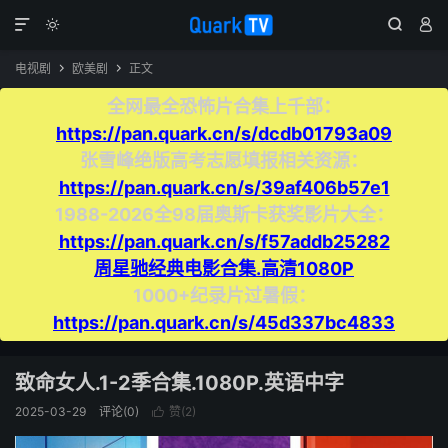




电视剧
欧美剧
正文


全网最全恐怖片合集上千部：
https://pan.quark.cn/s/dcdb01793a09
张雪峰绝版高考志愿填报相关资源：
https://pan.quark.cn/s/39af406b57e1
1988-2026全98届奥斯卡获奖影片大全：
https://pan.quark.cn/s/f57addb25282
周星驰经典电影合集.高清1080P
1000+纪录片过暑假：
https://pan.quark.cn/s/45d337bc4833
致命女人.1-2季合集.1080P.英语中字
2025-03-29
评论(0)
赞(
2
)
