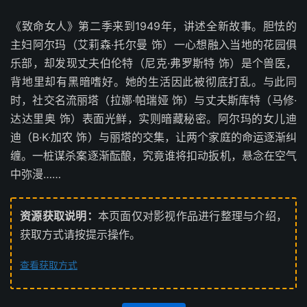
《致命女人》第二季来到1949年，讲述全新故事。胆怯的
主妇阿尔玛（艾莉森·托尔曼 饰）一心想融入当地的花园俱
乐部，却发现丈夫伯伦特（尼克·弗罗斯特 饰）是个兽医，
背地里却有黑暗嗜好。她的生活因此被彻底打乱。与此同
时，社交名流丽塔（拉娜·帕瑞娅 饰）与丈夫斯库特（马修·
达达里奥 饰）表面光鲜，实则暗藏秘密。阿尔玛的女儿迪
迪（B·K·加农 饰）与丽塔的交集，让两个家庭的命运逐渐纠
缠。一桩谋杀案逐渐酝酿，究竟谁将扣动扳机，悬念在空气
中弥漫……
资源获取说明：
本页面仅对影视作品进行整理与介绍，
获取方式请按提示操作。
查看获取方式