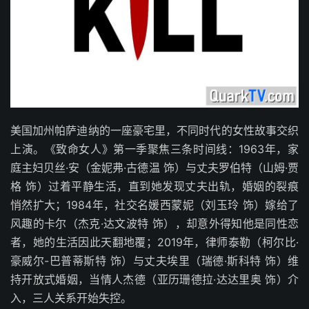
美国加州帕萨迪纳的一座豪宅里，不同时代的女性故事交织
上演。《致命女人》第一季聚焦三条时间线：1963年，家
庭主妇贝丝·安（金妮弗·古德温 饰）与丈夫罗伯特（山姆·贾
格 饰）过着平静生活，直到她发现丈夫出轨，婚姻的裂痕
悄然扩大；1984年，社交名媛西蒙妮（刘玉玲 饰）嫁给了
风趣的卡尔（杰克·达文波特 饰），却意外得知他是同性恋
者，她的生活因此天翻地覆；2019年，律师泰勒（柯尔比·
豪威尔-巴普蒂斯特 饰）与丈夫埃里（瑞德·斯科特 饰）维
持开放式婚姻，当情人杰德（亚历珊德拉·达达里奥 饰）介
入，三人关系开始失控。