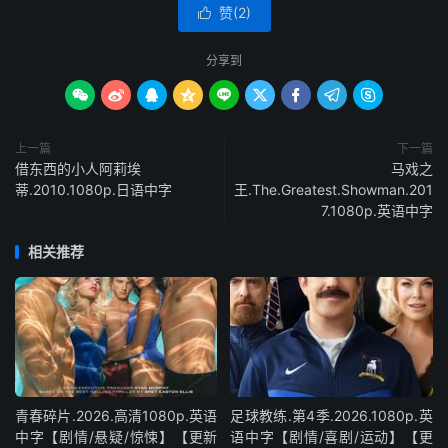
赞(
2
)

分享到









上一篇
下一篇
借东西的小人阿莉埃
马戏之
蒂.2010.1080p.日语中字
王.The.Greatest.Showman.201
7.1080p.英语中字
相关推荐
青春碎片.2026.高清1080p.英语
足球教练.第4季.2026.1080p.英
中字【剧情/悬疑/惊悚】【更新
语中字【剧情/喜剧/运动】【更