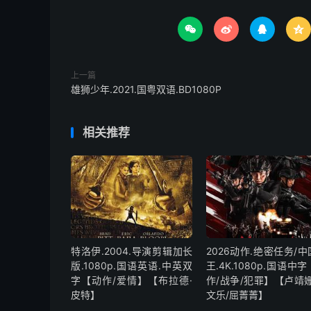




上一篇
雄狮少年.2021.国粤双语.BD1080P
相关推荐
特洛伊.2004.导演剪辑加长
2026动作.绝密任务/
版.1080p.国语英语.中英双
王.4K.1080p.国语中
字【动作/爱情】【布拉德·
作/战争/犯罪】【卢靖姗
皮特】
文乐/屈菁菁】