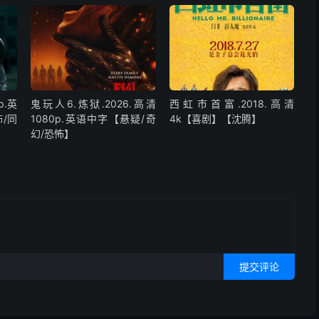
p.英
鬼玩人6.炼狱.2026.高清
西虹市首富.2018.高清
/同
1080p.英语中字【悬疑/奇
4k【喜剧】【沈腾】
幻/恐怖】
提交评论