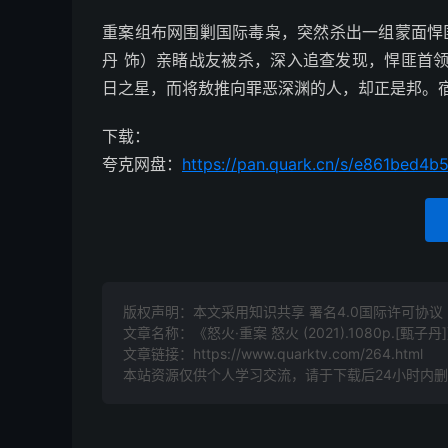
重案组布网围剿国际毒枭，突然杀出一组蒙面悍
丹 饰）亲睹战友被杀，深入追查发现，悍匪首
日之星，而将敖推向罪恶深渊的人，却正是邦。
下载：
夸克网盘：
https://pan.quark.cn/s/e861bed4b
版权声明：本文采用知识共享 署名4.0国际许可协议 [B
文章名称：《怒火·重案 怒火 (2021).1080p.[甄子丹
文章链接：
https://www.quarktv.com/264.html
本站资源仅供个人学习交流，请于下载后24小时内