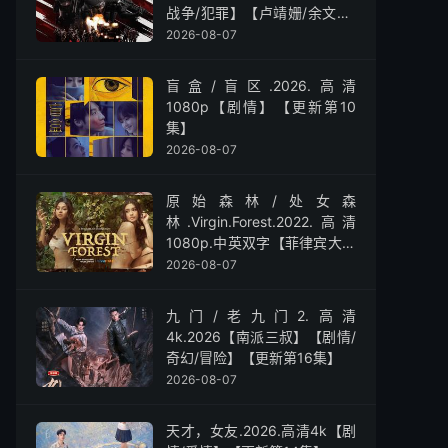
战争/犯罪】【卢靖姗/余文乐/
屈菁菁】
2026-08-07
盲盒/盲区.2026.高清
1080p【剧情】【更新第10
集】
2026-08-07
原始森林/处女森
林.Virgin.Forest.2022.高清
1080p.中英双字【菲律宾大尺
度】
2026-08-07
九门/老九门2.高清
4k.2026【南派三叔】【剧情/
奇幻/冒险】【更新第16集】
2026-08-07
天才，女友.2026.高清4k【剧