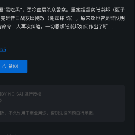
匪“黑吃黑”，更冷血屠杀众警察。重案组督察张崇邦（甄子
领竟是昔日战友邱刚敖（谢霆锋 饰）。原来敖也曾是警队明
宿命令二人再次纠缠，一切恩怨张崇邦如何作出了断……
5b5
赞(
0
)

Y-NC-SA] 进行授权
]》
删除，不允许用于商业用途，否则法律问题自行承担。