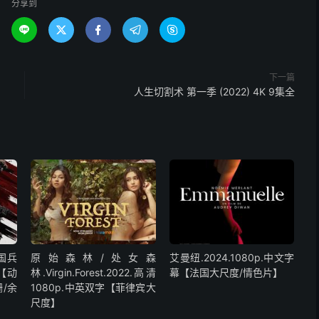
分享到





下一篇
人生切割术 第一季 (2022) 4K 9集全
中国兵
原始森林/处女森
艾曼纽.2024.1080p.中文字
字【动
林.Virgin.Forest.2022.高清
幕【法国大尺度/情色片】
/余
1080p.中英双字【菲律宾大
尺度】