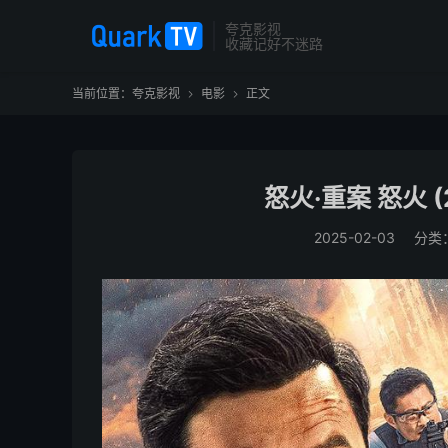
夸克影视
收藏记好不迷路
当前位置：
夸克影视
电影
正文


怒火·重案 怒火 (2
2025-02-03
分类