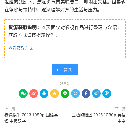
姐姐的激励下，鼓起勇气向美咲告白，却闹出笑话。姐弟俩
在争吵与扶持中，逐渐理解对方的生活与压力。
资源获取说明：
本页面仅对影视作品进行整理与介绍，
获取方式请按提示操作。
查看获取方式
赞(
1
)

分享到









上一篇
下一篇
极速蜗牛.2013.1080p.国语英
丑陋的继姐.2025.1080p.英语
语.中英双字
中字