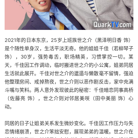
2021年的日本东京，25岁上班族世之介（黑泽明日香 饰）
是个随性单身汉，生活平淡无奇。他的姐姐千佳（若柳琴子
饰），30岁，强势毒舌，职场精英，习惯掌控一切。某
天，千佳因工作调动，临时搬进世之介的小公寓，姐弟同居
生活就此展开。千佳对世之介的邋遢与懒散毫不留情，强迫
他整理房间、戒掉熬夜，世之介则以恶作剧反击，家中充满
斗嘴与笑料。两人意外发现彼此的秘密：千佳暗恋同事高桥
（佐藤亮 饰），世之介则对邻居美咲（田中美丽 饰）心
动。
同居的日子让姐弟关系发生微妙变化。千佳因工作压力与失
恋情绪崩溃，世之介笨拙安慰，展现弟弟的温暖。世之介在