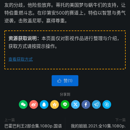
友的分歧，他险些放弃。蒂托的美国梦与蜗牛们的支持，让
特伯重燃斗志。在印第安500的赛道上，特伯以智慧与勇气
逆袭，击败盖尼耶，赢得尊重。
资源获取说明：
本页面仅对影视作品进行整理与介绍，
获取方式请按提示操作。
查看获取方式
赞(
1
)

分享到









上一篇
下一篇
巴霍巴利王2部合集.1080p.国语
我的姐姐.2021.全10集.1080p.