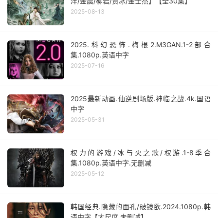
洋/金晨/柳岩/贾冰/金士杰】【全30集】
2025-08-13
2025.科幻恐怖.梅根2.M3GAN.1-2部合
集.1080p.英语中字
2025-07-16
2025最新动画.仙逆剧场版.神临之战.4k.国语
中字
2025-05-31
权力的游戏/冰与火之歌/权游.1-8季合
集.1080p.英语中字.无删减
2025-05-12
韩国经典.隐藏的面孔/破镜欲.2024.1080p.韩
语中字【大尺度.未删减】