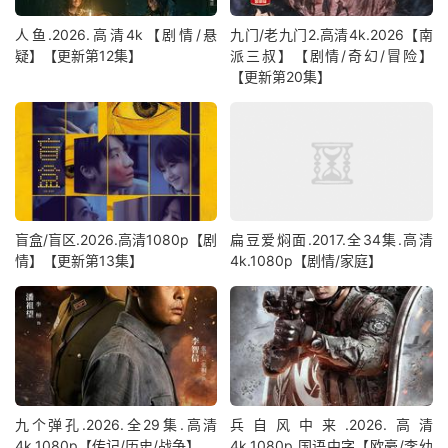
人鱼.2026.高清4k【剧情/悬
九门/老九门2.高清4k.2026【南
疑】【更新第12集】
派三叔】【剧情/奇幻/冒险】
【更新第20集】
盲盒/盲区.2026.高清1080p【剧
扁豆爱焖面.2017.全34集.高清
情】【更新第13集】
4k.1080p【剧情/家庭】
九个弹孔.2026.全29集.高清
兵自风中来‎.2026.高清
4k.1080p【传记/历史/战争】
4k.1080p.国语中字【欧豪/李幼