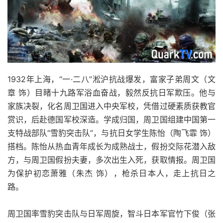
1932年上海，“一·二八”淞沪抗战爆发，富家子弟周文（文
章 饰）目睹十九路军浴血奋战，毅然反抗日军欺压。他与
家族决裂，化名周卫国进入中央军校，凭借过硬素质获教官
赏识，后赴德国军校深造。学成归国，周卫国组建中国第一
支特战部队“雪豹突击队”，与抗日女学生陈怡（陶飞霏 饰）
搭档。陈怡从热血青年成长为成熟战士，假扮交际花潜入敌
方，与周卫国假扮夫妻，多次出生入死，获取情报。周卫国
为保护初恋萧雅（朱杰 饰），枪杀日本人，走上抗日之
路。
周卫国率雪豹突击队与日军周旋，智斗日本军官竹下俊（张