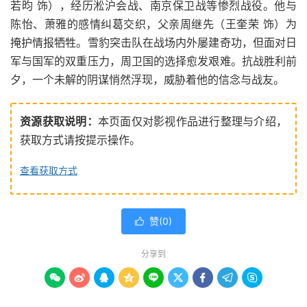
若昀 饰），经历淞沪会战、南京保卫战等惨烈战役。他与
陈怡、萧雅的感情纠葛交织，父亲周继先（王奎荣 饰）为
掩护情报牺牲。雪豹突击队在战场内外屡建奇功，但面对日
军与国军的双重压力，周卫国的选择愈发艰难。抗战胜利前
夕，一个未解的阴谋悄然浮现，威胁着他的信念与战友。
资源获取说明：
本页面仅对影视作品进行整理与介绍，
获取方式请按提示操作。
查看获取方式
赞(
0
)

分享到








