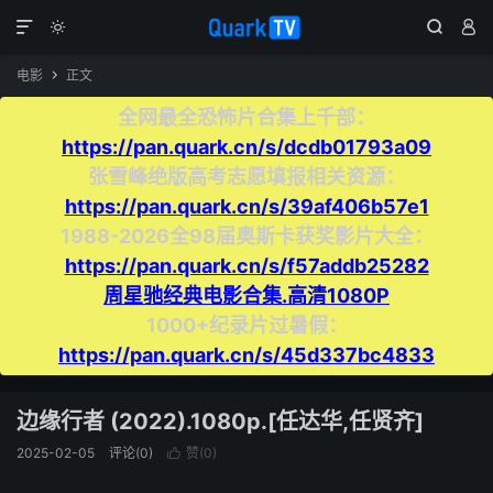




电影
正文

全网最全恐怖片合集上千部：
https://pan.quark.cn/s/dcdb01793a09
张雪峰绝版高考志愿填报相关资源：
https://pan.quark.cn/s/39af406b57e1
1988-2026全98届奥斯卡获奖影片大全：
https://pan.quark.cn/s/f57addb25282
周星驰经典电影合集.高清1080P
1000+纪录片过暑假：
https://pan.quark.cn/s/45d337bc4833
边缘行者 (2022).1080p.[任达华,任贤齐]
2025-02-05
评论(0)
赞(
0
)
