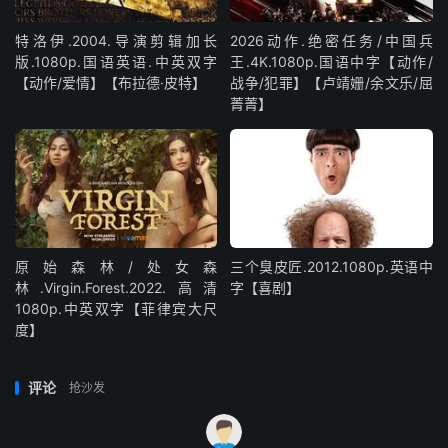
特洛伊.2004.导演剪辑加长
2026动作.绝密任务/中国兵
版.1080p.国语英语.中英双字
王.4K.1080p.国语中字【动作/
【动作/爱情】【布拉德·皮特】
战争/犯罪】【卢靖姗/余文乐/屈
菁菁】
原始森林/处女森
三个臭皮匠.2012.1080p.英语中
林.Virgin.Forest.2022.高清
字【喜剧】
1080p.中英双字【菲律宾大尺
度】
评论
抢沙发