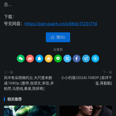
古…
下载：
夸克网盘：
https://pan.quark.cn/s/86dc17251714
赞(
0
)

分享到









上一篇
下一篇
风中有朵雨做的云.大尺度未删
小小的我(2024).1080P.[易烊千
减.1080p.[娄烨,张颂文,宋佳,井
玺,蒋勤勤]
柏然,马思纯,秦昊,陈妍希]
相关推荐