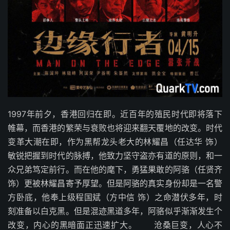
1997年前夕，香港回归在即。近百年的殖民时代即将落下
帷幕，而香港的繁荣与衰败也将迎来翻天覆地的改变。时代
变革大潮在即，作为黑帮龙头老大的林耀昌（任达华 饰）
敏锐把握到时代的脉搏，他致力坚守盗亦有道的原则，和一
众兄弟笃定前行。而在他的麾下，勇猛果敢的阿骆（任贤齐
饰）更被林耀昌寄予厚望。但是阿骆的真实身份却是一名警
方卧底，他奉上级程国斌（方中信 饰）之命潜伏多年，时
刻准备以白克黑。但是混迹黑道多年，阿骆似乎渐渐发生个
改变，内心的黑暗面正迅速扩大。 沧桑巨变，人心不