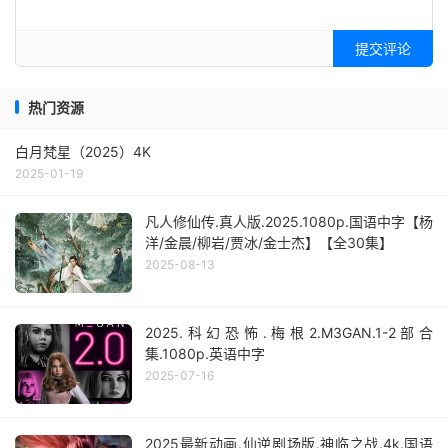
提交评论
热门资源
白月梵星（2025）4K
2025-01-19
凡人修仙传.真人版.2025.1080p.国语中字【杨
洋/金晨/柳岩/贾冰/金士杰】【全30集】
2025-08-13
2025.科幻恐怖.梅根2.M3GAN.1-2部合
集.1080p.英语中字
2025-07-16
2025最新动画.仙逆剧场版.神临之战.4k.国语