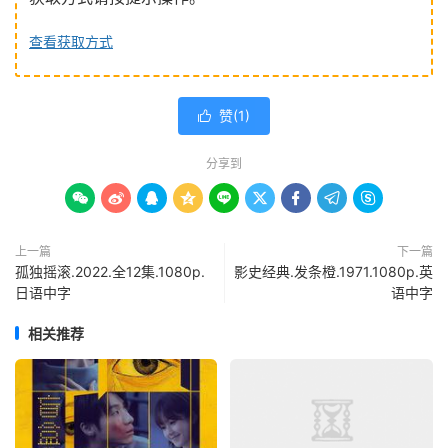
查看获取方式
赞(
1
)

分享到









上一篇
下一篇
孤独摇滚.2022.全12集.1080p.
影史经典.发条橙.1971.1080p.英
日语中字
语中字
相关推荐