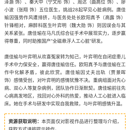
泽灏 饰）、秦大中（宁文彤 饰）、周达（曲高位 饰）、廖
小波（张翔 饰）五位医生，挑战28起罕见心脏病例。唐佳
瑜因强势作风遭排挤，与医务处处长欧阳真予（高露 饰）
针锋相对，麻醉科医生叶弈明（魏大勋 饰）则因误会与其
关系紧张。唐佳瑜在马凡氏综合征手术中展现实力，逐步赢
得尊重，同时助推国产“全磁悬浮人工心脏”研发。
唐佳瑜与叶弈明从欢喜冤家转为知己，叶弈明在自闭症患儿
手术中力保安全，赢得唐佳瑜信任。欧阳真予与唐佳瑜在工
作中化解矛盾，彼此欣赏。唐佳瑜因丈夫出轨（贾景晖
饰）感情受创，对叶弈明的感情犹豫不决。重病组面对先心
病、双心人等复杂病例，团队协作日渐默契。唐佳瑜前往先
心病高发地区，找回对心外科的热爱，推动人工心脏进入临
床。她在手术与研发中实现自我救赎，与叶弈明感情升温。
资源获取说明：
本页面仅对影视作品进行整理与介绍，
获取方式请按提示操作。