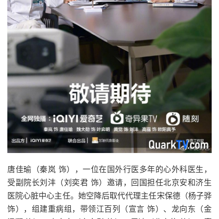
唐佳瑜（秦岚 饰），一位在国外行医多年的心外科医生，
受副院长刘沣（刘奕君 饰）邀请，回国担任北京安和济生
医院心脏中心主任。她空降后取代代理主任宋保德（杨子骅
饰），组建重病组，带领江百列（宣言 饰）、龙向东（金