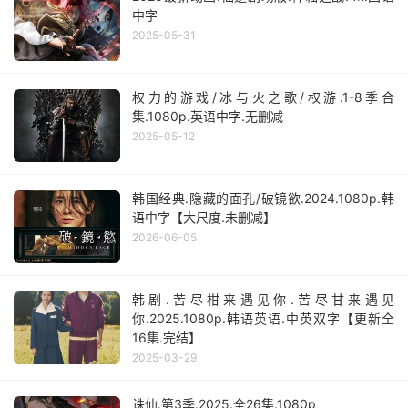
中字
2025-05-31
权力的游戏/冰与火之歌/权游.1-8季合
集.1080p.英语中字.无删减
2025-05-12
韩国经典.隐藏的面孔/破镜欲.2024.1080p.韩
语中字【大尺度.未删减】
2026-06-05
韩剧.苦尽柑来遇见你.苦尽甘来遇见
你.2025.1080p.韩语英语.中英双字【更新全
16集.完结】
2025-03-29
诛仙.第3季.2025.全26集.1080p