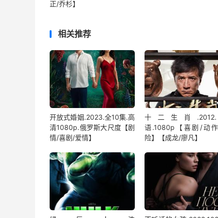
正/乔杉】
相关推荐
开放式婚姻.2023.全10集.高
十二生肖.2012
清1080p.俄罗斯大尺度【剧
语.1080p【喜剧/动
情/喜剧/爱情】
险】【成龙/廖凡】