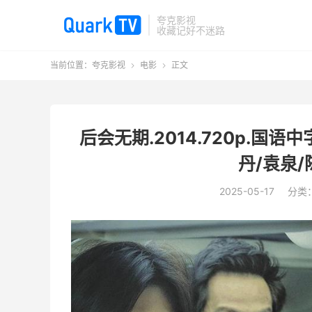
夸克影视
收藏记好不迷路
当前位置：
夸克影视
电影
正文


后会无期.2014.720p.国
丹/袁泉
2025-05-17
分类