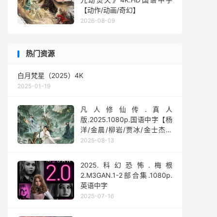
【动作/动画/奇幻】
2026-08-09
热门资源
白月梵星（2025）4K
2025-01-19
凡人修仙传.真人
版.2025.1080p.国语中字【杨
洋/金晨/柳岩/贾冰/金士杰】
【全30集】
2025-08-13
2025.科幻恐怖.梅根
2.M3GAN.1-2部合集.1080p.
英语中字
2025-07-16