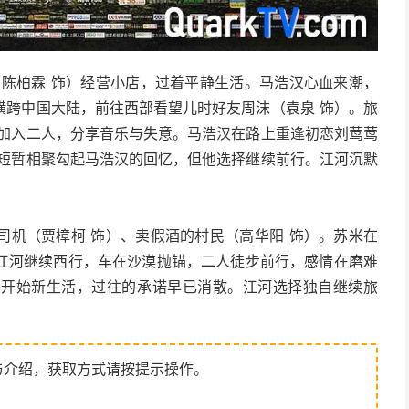
（陈柏霖 饰）经营小店，过着平静生活。马浩汉心血来潮，
横跨中国大陆，前往西部看望儿时好友周沫（袁泉 饰）。旅
他加入二人，分享音乐与失意。马浩汉在路上重逢初恋刘莺莺
。短暂相聚勾起马浩汉的回忆，但他选择继续前行。江河沉默
司机（贾樟柯 饰）、卖假酒的村民（高华阳 饰）。苏米在
江河继续西行，车在沙漠抛锚，二人徒步前行，感情在磨难
已开始新生活，过往的承诺早已消散。江河选择独自继续旅
。
与介绍，获取方式请按提示操作。