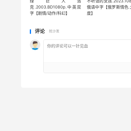
绿巨人浩
不听话的女孩.2023.108
克.2003.BD1080p.中英双
俄语中字【俄罗斯情色.
字【剧情/动作/科幻】
度】
评论
抢沙发