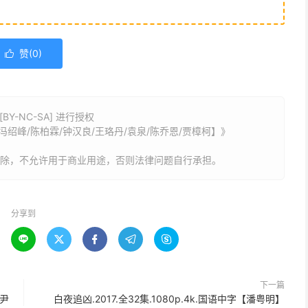
赞(
0
)

Y-NC-SA] 进行授权
/冯绍峰/陈柏霖/钟汉良/王珞丹/袁泉/陈乔恩/贾樟柯】》
删除，不允许用于商业用途，否则法律问题自行承担。
分享到





下一篇
/尹
白夜追凶.2017.全32集.1080p.4k.国语中字【潘粤明】