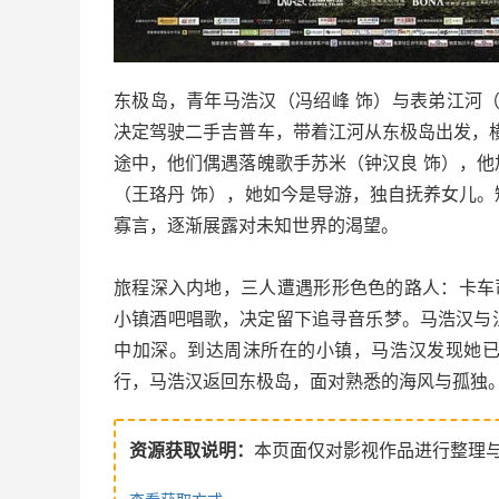
东极岛，青年马浩汉（冯绍峰 饰）与表弟江河
决定驾驶二手吉普车，带着江河从东极岛出发，
途中，他们偶遇落魄歌手苏米（钟汉良 饰），
（王珞丹 饰），她如今是导游，独自抚养女儿
寡言，逐渐展露对未知世界的渴望。
旅程深入内地，三人遭遇形形色色的路人：卡车
小镇酒吧唱歌，决定留下追寻音乐梦。马浩汉与
中加深。到达周沫所在的小镇，马浩汉发现她
行，马浩汉返回东极岛，面对熟悉的海风与孤独
资源获取说明：
本页面仅对影视作品进行整理