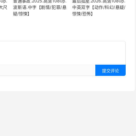
0p.
普通事故.2025.高清1080p.
最后孤屋.2026.高清1080p.
大尺
波斯语.中字【剧情/犯罪/悬
中英双字【动作/科幻/悬疑/
疑/惊悚】
惊悚/恐怖】
提交评论