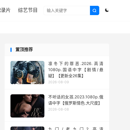

纪录片
综艺节目


置顶推荐
凛冬下的罪恶.2026.高清
1080p.国语中字【剧情/悬
疑】【更新全26集】
2026-08-09
不听话的女孩.2023.1080p.俄
语中字【俄罗斯情色.大尺度】
2026-08-08
九门/老九门2.高清