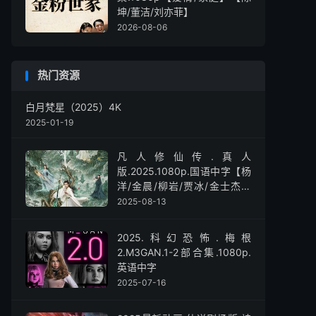
坤/董洁/刘亦菲】
2026-08-06
热门资源
白月梵星（2025）4K
2025-01-19
凡人修仙传.真人
版.2025.1080p.国语中字【杨
洋/金晨/柳岩/贾冰/金士杰】
【全30集】
2025-08-13
2025.科幻恐怖.梅根
2.M3GAN.1-2部合集.1080p.
英语中字
2025-07-16