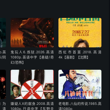
p.英
鬼玩人6.炼狱.2026.高清
西虹市首富.2018.高清
/同
1080p.英语中字【悬疑/奇
4k【喜剧】【沈腾】
幻/恐怖】
和为
嫌疑人X的献身.2008.高清
老电影.八仙的传说.1985.高
高清
1080p.日语中字【东野圭
清1080p