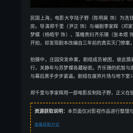
民国上海，电影大亨陆子野（陈明昊 饰）为洗
房。导演郑千里（尹正 饰）与编剧李家辉（邓家
梦蝶（杨皓宇 饰）、落魄贵妇齐乐珊（张本煜 
开拍，却发现剧本改编自三年前的真实灭门惨案
拍摄中，庄园突发命案，剧组成员被困，彼此猜
行，关静年与苏梦蝶各藏秘密。齐乐珊的机智与
与幕后黑手步步紧逼。剧组在废弃片场与地下室
郑千里与李家辉用一部电影反制陆子野，正义在
资源获取说明：
本页面仅对影视作品进行整理
查看获取方式