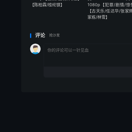
【陈柏霖/桂纶镁】
1080p【犯罪/剧情/
【古天乐/任达华/张家辉
家栋/林雪】
评论
抢沙发