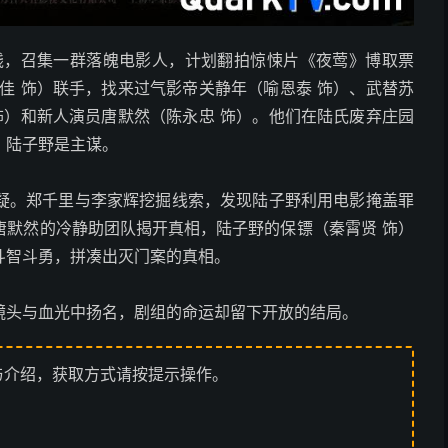
钱，召集一群落魄电影人，计划翻拍惊悚片《夜莺》博取票
佳 饰）联手，找来过气影帝关静年（喻恩泰 饰）、武替苏
饰）和新人演员唐默然（陈永忠 饰）。他们在陆氏废弃庄园
，陆子野是主谋。
疑。郑千里与李家辉挖掘线索，发现陆子野利用电影掩盖罪
唐默然的冷静助团队揭开真相，陆子野的保镖（秦霄贤 饰）
斗智斗勇，拼凑出灭门案的真相。
镜头与血光中扬名，剧组的命运却留下开放的结局。
与介绍，获取方式请按提示操作。