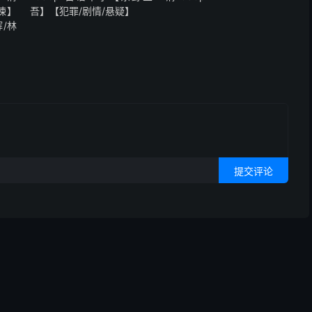
惊悚】
吾】【犯罪/剧情/悬疑】
/林
提交评论