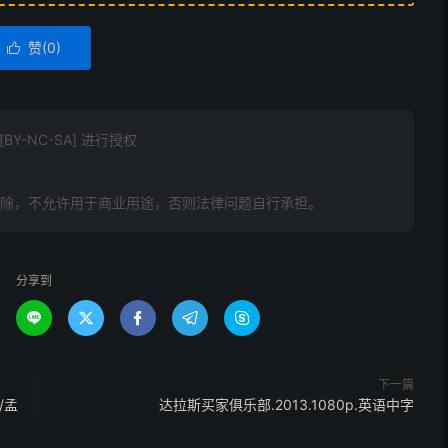
赞(
0
)

Y-NC-SA] 进行授权
删除，不允许用于商业用途，否则法律问题自行承担。
分享到





下一篇
/孟
达拉斯买家俱乐部.2013.1080p.英语中字