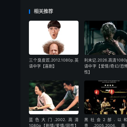
相关推荐
三个臭皮匠.2012.1080p.英
利未记.2026.高清1080
语中字【喜剧】
语中字【爱情/奇幻/恐怖
性】
蓝色大门.2002.高清
黑社会2部.以
1080p【剧情/爱情/同性】
贵.2005.2006.