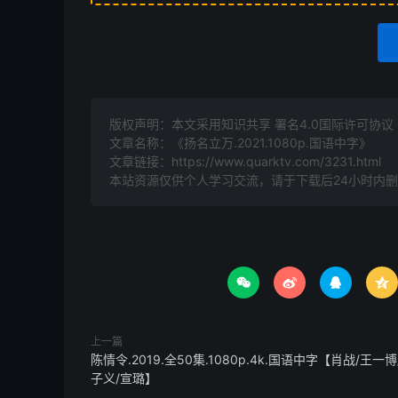
版权声明：本文采用知识共享 署名4.0国际许可协议 [B
文章名称：《扬名立万.2021.1080p.国语中字》
文章链接：
https://www.quarktv.com/3231.html
本站资源仅供个人学习交流，请于下载后24小时内




上一篇
陈情令.2019.全50集.1080p.4k.国语中字【肖战/王一博
子义/宣璐】