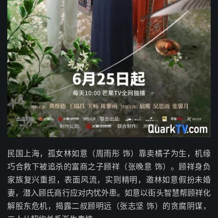
民国上海，孤女林如意（周雨彤 饰）靠卖橘子为生，机缘
巧合救下被追杀的富商之子顾祥（张晚意 饰）。顾祥身负
家族复兴重担，表面风流，实则精明，邀林如意假扮未婚
妻，潜入顾氏商行应对内忧外患。如意以街头智慧帮顾祥化
解股东危机，揭露二叔顾明远（张志坚 饰）的贪腐阴谋，