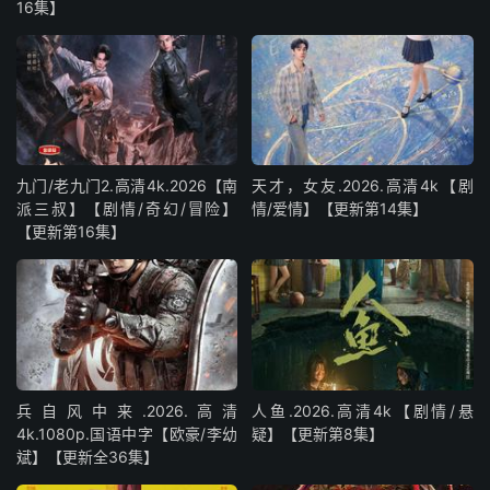
16集】
九门/老九门2.高清4k.2026【南
天才，女友.2026.高清4k【剧
派三叔】【剧情/奇幻/冒险】
情/爱情】【更新第14集】
【更新第16集】
兵自风中来‎.2026.高清
人鱼.2026.高清4k【剧情/悬
4k.1080p.国语中字【欧豪/李幼
疑】【更新第8集】
斌】【更新全36集】