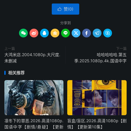
赞(
0
)

分享到









上一篇
下一篇
大鸿米店.2004.1080p.大尺度.
哈哈哈哈哈.第五
未删减
季.2025.1080p.4k.国语中字
相关推荐
凛冬下的罪恶.2026.高清1080p.
盲盒/盲区.2026.高清1080p【剧
国语中字【剧情/悬疑】【更新
情】【更新第10集】