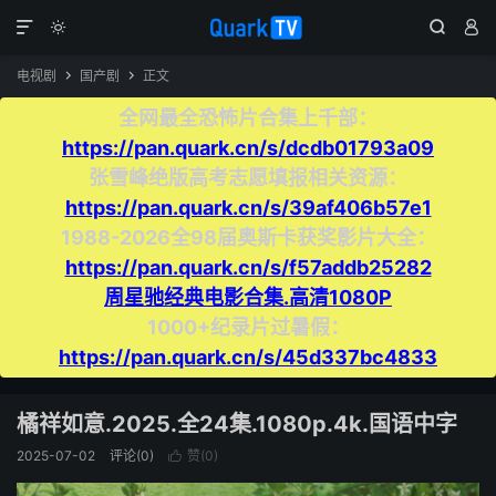




电视剧
国产剧
正文


全网最全恐怖片合集上千部：
https://pan.quark.cn/s/dcdb01793a09
张雪峰绝版高考志愿填报相关资源：
https://pan.quark.cn/s/39af406b57e1
1988-2026全98届奥斯卡获奖影片大全：
https://pan.quark.cn/s/f57addb25282
周星驰经典电影合集.高清1080P
1000+纪录片过暑假：
https://pan.quark.cn/s/45d337bc4833
橘祥如意.2025.全24集.1080p.4k.国语中字
2025-07-02
评论(0)
赞(
0
)
