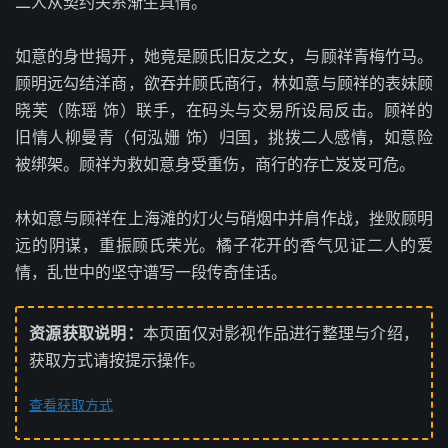
二人从契约关系渐生真情。
如意的身世揭开，她竟是顾氏旧友之女，与顾祥青梅竹马。
顾明远勾结洋商，欲吞并顾氏商行，林如意与顾祥的表妹顾
晓芙（陈瑶 饰）联手，在码头与交易所设局反击。顾祥的
旧情人柳曼青（何泓姗 饰）归国，挑拨二人感情，如意险
被绑架。顾祥为救如意身受重伤，商行的存亡岌岌可危。
林如意与顾祥在上海滩的灯火与硝烟中并肩作战，挫败顾明
远的阴谋，重振顾氏荣光。橘子花开的香气见证二人的爱
情，乱世中的坚守谱写一段传奇佳话。
资源获取说明：
本页面仅对影视作品进行整理与介绍，
获取方式请按提示操作。
查看获取方式