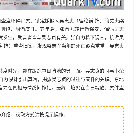
）调查连环碎尸案，锁定嫌疑人吴志贞（桂纶镁 饰）的丈夫梁
离刑侦，酗酒度日。五年后，张自力转行做保安，偶遇吴志
度发生，受害者皆与吴志贞有关。张自力私下调查，接近吴
兵 饰）重查旧案，发现梁志军当年的死亡疑点重重，吴志贞
共度时光，却在跟踪中目睹她的另一面。吴志贞的同事小荣
张自力设计引出真凶，揭露吴志贞的过往与案件的关联。东北
自力在真相与情感间挣扎。最终，焰火在白日绽放，案件尘
与介绍，获取方式请按提示操作。