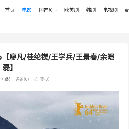
首页
电影
国产剧
欧美剧
韩剧
电视剧
80p【廖凡/桂纶镁/王学兵/王景春/余皑
磊】
：
电影
评论(0)
赞(
0
)
