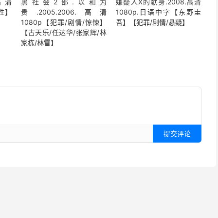
高清
黑社会2部.以和为
嫌疑人X的献身.2008.高清
同性】
贵.2005.2006.高清
1080p.日语中字【东野圭
1080p【犯罪/剧情/惊悚】
吾】【犯罪/剧情/悬疑】
【古天乐/任达华/张家辉/林
家栋/林雪】
提交评论