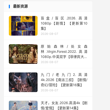
最新资源
盲盒/盲区.2026.高清
1080p【剧情】【更新第10
集】
2026-08-07
原始森林/处女森
林.Virgin.Forest.2022.高清
1080p.中英双字【菲律宾大尺
度】
2026-08-07
九门/老九门2.高清
4k.2026【南派三叔】【剧情/
奇幻/冒险】【更新第16集】
2026-08-07
天才，女友.2026.高清4k【剧
情/爱情】【更新第14集】