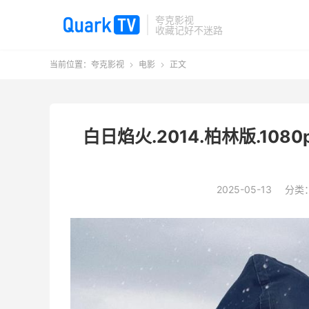
夸克影视
收藏记好不迷路
当前位置：
夸克影视
电影
正文


白日焰火.2014.柏林版.10
2025-05-13
分类