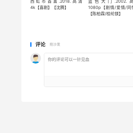
西虹市首富.2018.高清
蓝色大门.2002.
4k【喜剧】【沈腾】
1080p【剧情/爱情/
【陈柏霖/桂纶镁】
评论
抢沙发