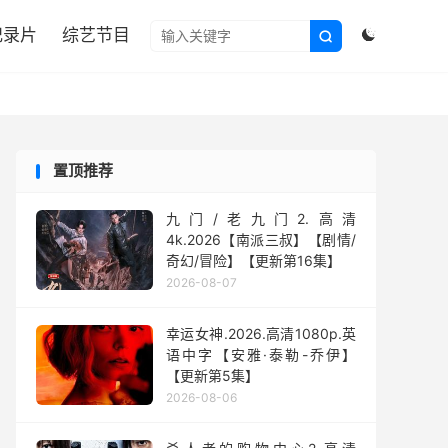

纪录片
综艺节目


置顶推荐
九门/老九门2.高清
4k.2026【南派三叔】【剧情/
奇幻/冒险】【更新第16集】
2026-08-07
幸运女神.2026.高清1080p.英
语中字【安雅·泰勒-乔伊】
【更新第5集】
2026-08-06