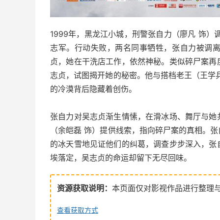
1999年，黑龙江小城，刑警张自力（廖凡 饰
志军。行动失败，两名同事牺牲，张自力被调
贞，她在干洗店工作，依然神秘。类似碎尸案再
志贞，试图揭开她的秘密。他与搭档老王（王学
的冷漠背后隐藏着创伤。
张自力对吴志贞渐生情愫，在滑冰场、舞厅与她
（余皑磊 饰）提供线索，指向碎尸案的真相。
的冰天雪地见证他们的纠葛，调查步步深入，张
埃落定，吴志贞的命运却留下无尽回味。
资源获取说明：
本页面仅对影视作品进行整理
查看获取方式