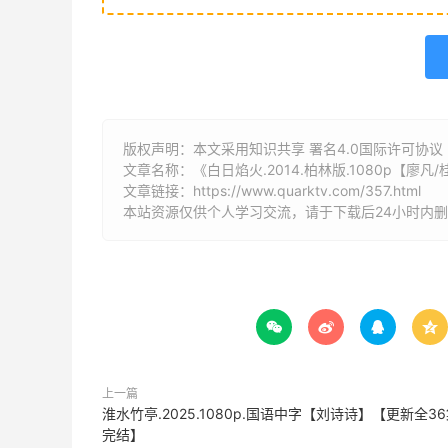
版权声明：本文采用知识共享 署名4.0国际许可协议 [B
文章名称：《白日焰火.2014.柏林版.1080p【廖凡
文章链接：
https://www.quarktv.com/357.html
本站资源仅供个人学习交流，请于下载后24小时内




上一篇
淮水竹亭.2025.1080p.国语中字【刘诗诗】【更新全36
完结】