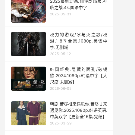
2025最新动画.仙逆剧场版.神
临之战.4k.国语中字
2025-05-31
权力的游戏/冰与火之歌/权
游.1-8季合集.1080p.英语中
字.无删减
2025-05-12
韩国经典.隐藏的面孔/破镜
欲.2024.1080p.韩语中字【大
尺度.未删减】
2026-06-05
韩剧.苦尽柑来遇见你.苦尽甘来
遇见你.2025.1080p.韩语英语.
中英双字【更新全16集.完结】
2025-03-29