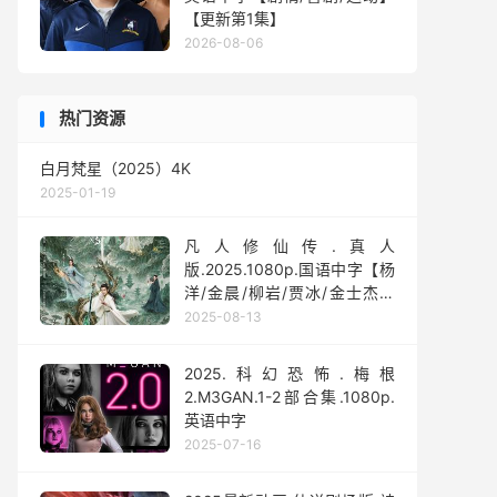
【更新第1集】
2026-08-06
热门资源
白月梵星（2025）4K
2025-01-19
凡人修仙传.真人
版.2025.1080p.国语中字【杨
洋/金晨/柳岩/贾冰/金士杰】
【全30集】
2025-08-13
2025.科幻恐怖.梅根
2.M3GAN.1-2部合集.1080p.
英语中字
2025-07-16