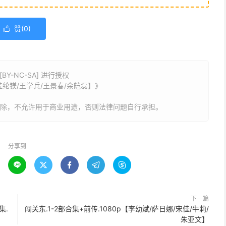
赞(
0
)

Y-NC-SA] 进行授权
/桂纶镁/王学兵/王景春/余皑磊】》
删除，不允许用于商业用途，否则法律问题自行承担。
分享到





下一篇
集.
闯关东.1-2部合集+前传.1080p【李幼斌/萨日娜/宋佳/牛莉/
朱亚文】