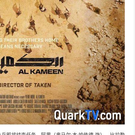
士兵即将结束任务。阿里（奥马尔·本·哈依德 饰）、比拉勒