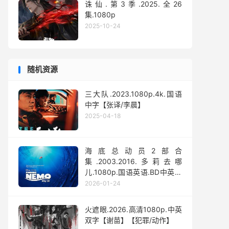
诛仙.第3季.2025.全26
集.1080p
2025-10-24
随机资源
三大队.2023.1080p.4k.国语
中字【张译/李晨】
2025-04-18
海底总动员2部合
集.2003.2016.多莉去哪
儿.1080p.国语英语.BD中英双
字
2026-01-24
火遮眼.2026.高清1080p.中英
双字【谢苗】【犯罪/动作】