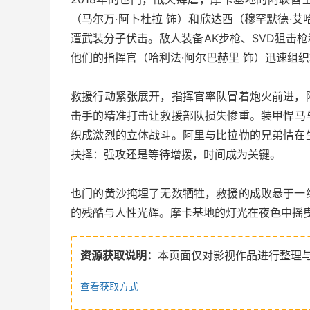
（马尔万·阿卜杜拉 饰）和欣达西（穆罕默德·
遭武装分子伏击。敌人装备AK步枪、SVD狙击
他们的指挥官（哈利法·阿尔巴赫里 饰）迅速组
救援行动紧张展开，指挥官率队冒着炮火前进，
击手的精准打击让救援部队损失惨重。装甲悍马
织成激烈的立体战斗。阿里与比拉勒的兄弟情在
抉择：强攻还是等待增援，时间成为关键。
也门的黄沙掩埋了无数牺牲，救援的成败悬于一
的残酷与人性光辉。摩卡基地的灯光在夜色中摇
资源获取说明：
本页面仅对影视作品进行整理
查看获取方式