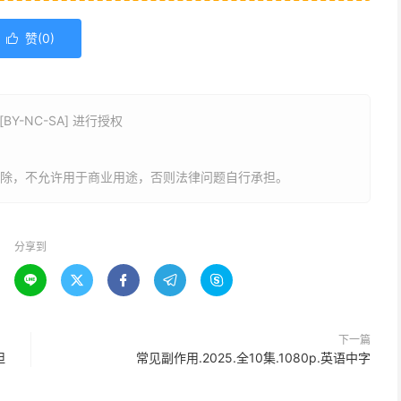
赞(
0
)

Y-NC-SA] 进行授权
删除，不允许用于商业用途，否则法律问题自行承担。
分享到





下一篇
坦
常见副作用.2025.全10集.1080p.英语中字