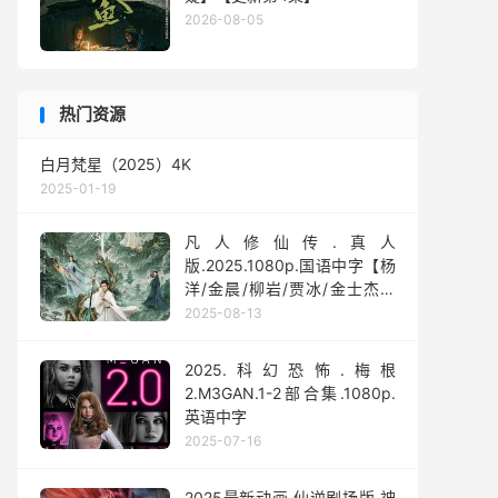
2026-08-05
热门资源
白月梵星（2025）4K
2025-01-19
凡人修仙传.真人
版.2025.1080p.国语中字【杨
洋/金晨/柳岩/贾冰/金士杰】
【全30集】
2025-08-13
2025.科幻恐怖.梅根
2.M3GAN.1-2部合集.1080p.
英语中字
2025-07-16
2025最新动画.仙逆剧场版.神