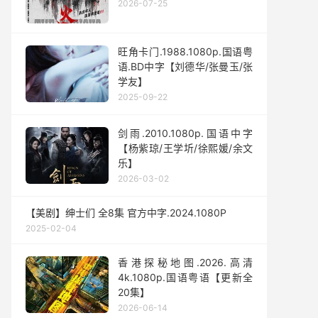
2026-07-25
旺角卡门.1988.1080p.国语粤
语.BD中字【刘德华/张曼玉/张
学友】
2025-09-22
剑雨.2010.1080p.国语中字
【杨紫琼/王学圻/徐熙媛/余文
乐】
2026-03-02
【美剧】绅士们 全8集 官方中字.2024.1080P
2025-02-04
香港探秘地图.2026.高清
4k.1080p.国语粤语【更新全
20集】
2026-06-14