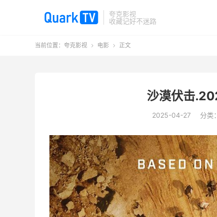
夸克影视
收藏记好不迷路
当前位置：
夸克影视
电影
正文


沙漠伏击.202
2025-04-27
分类