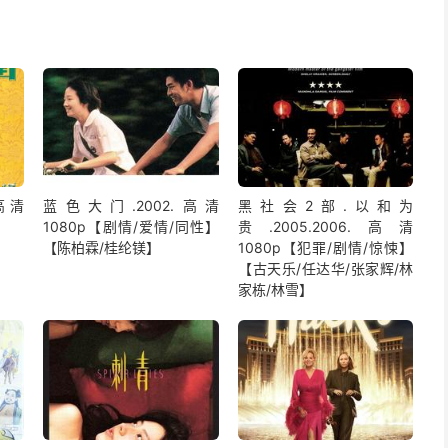
高清
蓝色大门.2002.高清
黑社会2部.以和为
1080p【剧情/爱情/同性】
贵.2005.2006.高清
【陈柏霖/桂纶镁】
1080p【犯罪/剧情/惊悚】
【古天乐/任达华/张家辉/林
家栋/林雪】