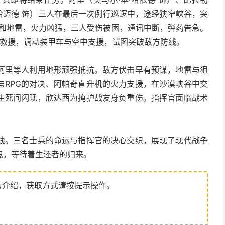
艾哈迈德 饰）三人在最后一次例行巡逻中，途经狭窄峡谷，突
枪和地雷，火力凶猛，三人受伤被困，通讯中断，弹药告急。
织救援，调动装甲车与空中支援，试图突破敌方防线。
阿里等人利用地形顽强抵抗。敌方伏击早有预谋，地雷与狙
与RPG的对决、阿帕奇直升机的火力支援，在沙漠峡谷中交
生死间闪现，欣达西为掩护战友身负重伤。指挥官面临战术
线。三名士兵的命运与指挥官的决心交织，展现了现代战争
曳，等待着生还者的归来。
与介绍，获取方式请按提示操作。