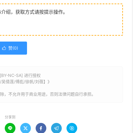
与介绍，获取方式请按提示操作。
赞(
0
)

Y-NC-SA] 进行授权
优/吴倩莲/傅彪/徐帆/刘蓓】》
删除，不允许用于商业用途，否则法律问题自行承担。
分享到




