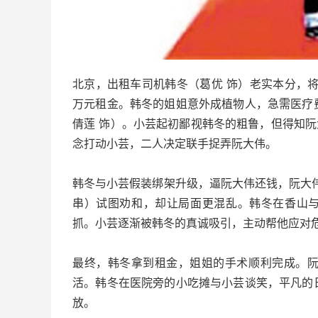
北京，出租车司机韩冬（葛优 饰）老实本分，
万元租金。韩冬的姐姐意外成植物人，急需医疗
倩莲 饰）。小芸起初鄙视韩冬的粗鲁，但得知阮
念打动小芸，二人决定联手捉弄阮大伟。
韩冬与小芸假装绑架升级，逼阮大伟还钱，阮大
串）试图劝和，却让局面更混乱。韩冬在香山与
抓。小芸逐渐被韩冬的真诚吸引，主动帮他应对
最终，韩冬拿到租金，姐姐的手术顺利完成。
活。韩冬在医院旁的小吃摊与小芸谈笑，平凡的
放。