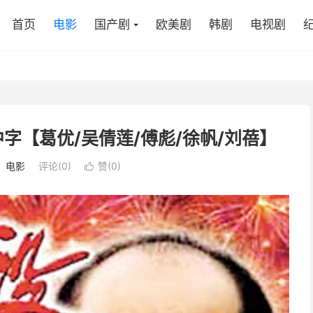
首页
电影
国产剧
欧美剧
韩剧
电视剧
国语中字【葛优/吴倩莲/傅彪/徐帆/刘蓓】
：
电影
评论(0)
赞(
0
)
