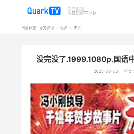
夸克影视
收藏记好不迷路
当前位置：
夸克影视
电影
正文


没完没了.1999.1080p.
2025-08-03
分类