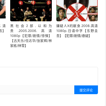
高清
黑社会2部.以和为
嫌疑人X的献身.2008.高清
同性】
贵.2005.2006.高清
1080p.日语中字【东野圭
1080p【犯罪/剧情/惊悚】
吾】【犯罪/剧情/悬疑】
【古天乐/任达华/张家辉/林
家栋/林雪】
提交评论