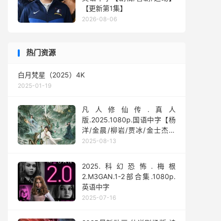
【更新第1集】
2026-08-06
热门资源
白月梵星（2025）4K
2025-01-19
凡人修仙传.真人
版.2025.1080p.国语中字【杨
洋/金晨/柳岩/贾冰/金士杰】
【全30集】
2025-08-13
2025.科幻恐怖.梅根
2.M3GAN.1-2部合集.1080p.
英语中字
2025-07-16