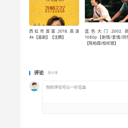
西虹市首富.2018.高清
蓝色大门.2002.
4k【喜剧】【沈腾】
1080p【剧情/爱情/
【陈柏霖/桂纶镁】
评论
抢沙发