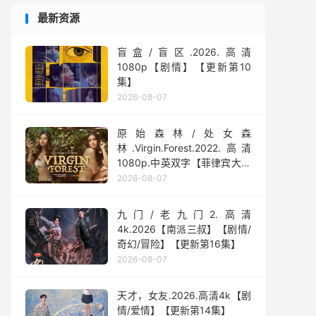
最新资源
盲盒/盲区.2026.高清
1080p【剧情】【更新第10
集】
2026-08-07
原始森林/处女森
林.Virgin.Forest.2022.高清
1080p.中英双字【菲律宾大尺
度】
2026-08-07
九门/老九门2.高清
4k.2026【南派三叔】【剧情/
奇幻/冒险】【更新第16集】
2026-08-07
天才，女友.2026.高清4k【剧
情/爱情】【更新第14集】