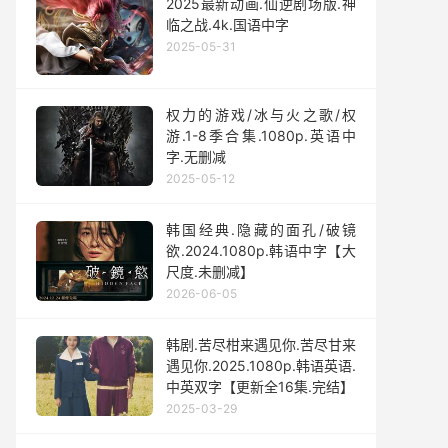
2025最新动画.仙逆剧场版.神
临之战.4k.国语中字
2025-05-31
权力的游戏/冰与火之歌/权
游.1-8季合集.1080p.英语中
字.无删减
2025-05-12
韩国经典.隐藏的面孔/破镜
欲.2024.1080p.韩语中字【大
尺度.未删减】
2026-06-05
韩剧.苦尽柑来遇见你.苦尽甘来
遇见你.2025.1080p.韩语英语.
中英双字【更新全16集.完结】
2025-03-29