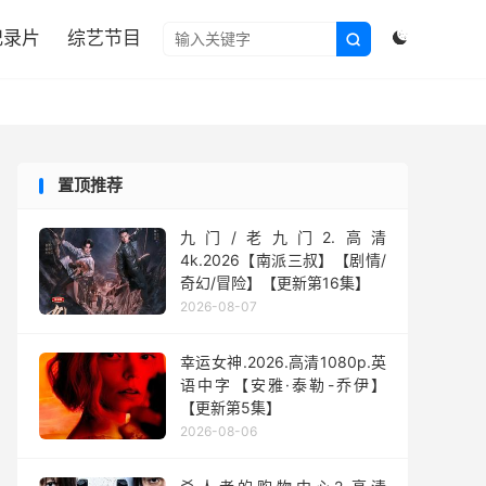

纪录片
综艺节目


置顶推荐
九门/老九门2.高清
4k.2026【南派三叔】【剧情/
奇幻/冒险】【更新第16集】
2026-08-07
幸运女神.2026.高清1080p.英
语中字【安雅·泰勒-乔伊】
【更新第5集】
2026-08-06