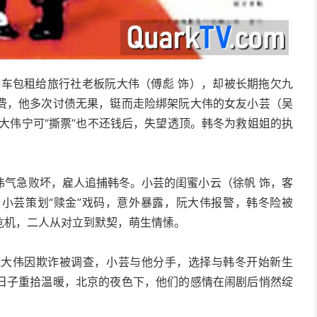
将车包租给旅行社老板阮大伟（傅彪 饰），却被长期拖欠九
费，他多次讨债无果，铤而走险绑架阮大伟的女友小芸（吴
大伟宁可“撕票”也不还钱后，失望透顶。韩冬为救姐姐的执
伟气急败坏，雇人追捕韩冬。小芸的闺蜜小云（徐帆 饰，客
小芸策划“赎金”戏码，意外暴露，阮大伟报警，韩冬险被
危机，二人从对立到默契，萌生情愫。
阮大伟因欺诈被调查，小芸与他分手，选择与韩冬开始新生
日子重拾温暖，北京的夜色下，他们的感情在闹剧后悄然绽