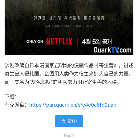
该剧改编自日本漫画家岩明均的漫画作品《寄生兽》，讲述
寄生兽入侵韩国，企图用人类作为宿主来扩大自己的力量，
而一支名为“灰色部队”的团队努力阻止寄生兽的入侵。
下载：
夸克网盘：
https://pan.quark.cn/s/c4e0a6fd2aab
赞(
1
)

分享到