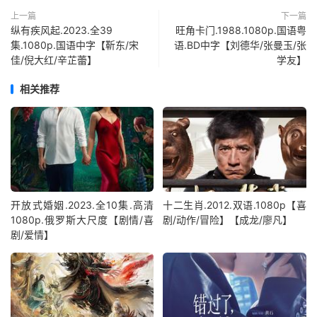
上一篇
下一篇
纵有疾风起.2023.全39
旺角卡门.1988.1080p.国语粤
集.1080p.国语中字【靳东/宋
语.BD中字【刘德华/张曼玉/张
佳/倪大红/辛芷蕾】
学友】
相关推荐
开放式婚姻.2023.全10集.高清
十二生肖.2012.双语.1080p【喜
1080p.俄罗斯大尺度【剧情/喜
剧/动作/冒险】【成龙/廖凡】
剧/爱情】