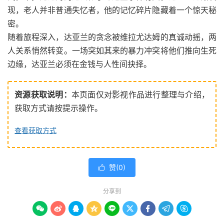
现，老人并非普通失忆者，他的记忆碎片隐藏着一个惊天秘
密。
随着旅程深入，达亚兰的贪念被维拉尤达姆的真诚动摇，两
人关系悄然转变。一场突如其来的暴力冲突将他们推向生死
边缘，达亚兰必须在金钱与人性间抉择。
资源获取说明：
本页面仅对影视作品进行整理与介绍，
获取方式请按提示操作。
查看获取方式
赞(
0
)

分享到








