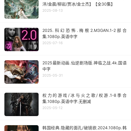
洋/金晨/柳岩/贾冰/金士杰】【全30集】
2025-08-13
2025.科幻恐怖.梅根2.M3GAN.1-2部合
集.1080p.英语中字
2025-07-16
2025最新动画.仙逆剧场版.神临之战.4k.国语
中字
2025-05-31
权力的游戏/冰与火之歌/权游.1-8季合
集.1080p.英语中字.无删减
2025-05-12
韩国经典.隐藏的面孔/破镜欲.2024.1080p.韩