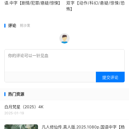
语.中字【剧情/犯罪/悬疑/惊悚】
双字【动作/科幻/悬疑/惊悚/恐
怖】
评论
抢沙发
提交评论
热门资源
白月梵星（2025）4K
2025-01-19
凡人修仙传.真人版.2025.1080p.国语中字【杨