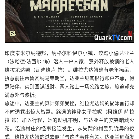
印度泰米尔纳德邦，纳格尔科伊尔小镇，狡黠小偷达亚兰
（法哈德·法西尔 饰）潜入一户人家，意外释放被锁的老人
维拉尤达姆（瓦迪维卢 饰）。维拉尤达姆患有老年痴呆，
执意前往蒂鲁瓦纳马莱朝圣，达亚兰见其银行账户不菲，假
意陪伴，实则图谋钱财。两人踏上一场公路之旅，旅途却充
满意外与波折。
旅途中，达亚兰的算计频频受挫，维拉尤达姆的糊涂言行却
不时透露出惊人智慧。路遇的神秘女子拉妮（柯维伊·萨拉
拉 饰）加入行程，她的动机不明，与达亚兰的交锋暗藏火
花。沿途村庄的怪事接连发生，从失踪的村民到诡异的仪
式，维拉尤达姆的过去似乎与这些事件有关。达亚兰逐渐发