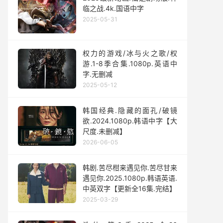
临之战.4k.国语中字
2025-05-31
权力的游戏/冰与火之歌/权
游.1-8季合集.1080p.英语中
字.无删减
2025-05-12
韩国经典.隐藏的面孔/破镜
欲.2024.1080p.韩语中字【大
尺度.未删减】
2026-06-05
韩剧.苦尽柑来遇见你.苦尽甘来
遇见你.2025.1080p.韩语英语.
中英双字【更新全16集.完结】
2025-03-29