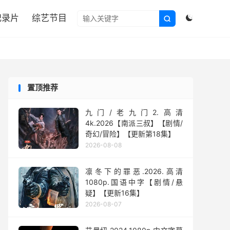

纪录片
综艺节目


置顶推荐
九门/老九门2.高清
4k.2026【南派三叔】【剧情/
奇幻/冒险】【更新第18集】
2026-08-08
凛冬下的罪恶.2026.高清
1080p.国语中字【剧情/悬
疑】【更新16集】
2026-08-07