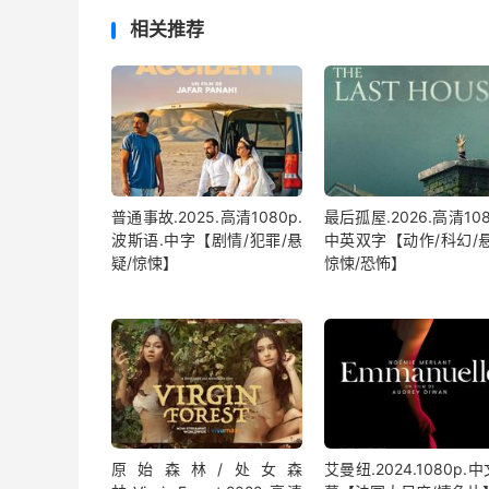
相关推荐
普通事故.2025.高清1080p.
最后孤屋.2026.高清108
波斯语.中字【剧情/犯罪/悬
中英双字【动作/科幻/悬
疑/惊悚】
惊悚/恐怖】
原始森林/处女森
艾曼纽.2024.1080p.