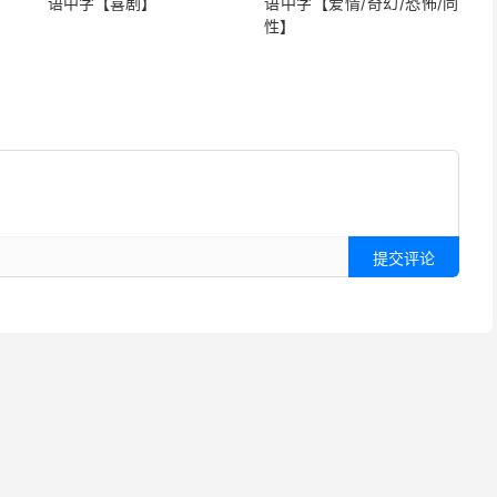
】
语中字【喜剧】
语中字【爱情/奇幻/恐怖/同
性】
提交评论