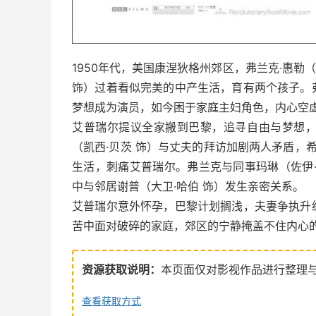
1950年代，美国康涅狄格州郊区，弗兰克·惠勒
饰）过着看似完美的中产生活，育有两个孩子。
梦想成为演员，如今困于家庭主妇角色，内心空
艾普瑞尔提议全家搬到巴黎，追寻自由与梦想
（凯西·贝茨 饰）与丈夫的拜访加剧两人矛盾，
生活，刺痛艾普瑞尔。弗兰克与同事玛琳（佐伊
中与邻居谢普（大卫·哈伯 饰）发生亲密关系。
艾普瑞尔意外怀孕，巴黎计划搁浅，夫妻争执升
苦中面对破碎的家庭，郊区的宁静掩盖不住内心
资源获取说明：
本页面仅对影视作品进行整理
查看获取方式