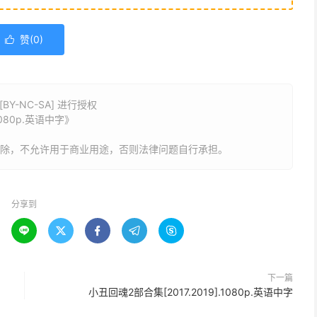
赞(
0
)

Y-NC-SA] 进行授权
.1080p.英语中字》
删除，不允许用于商业用途，否则法律问题自行承担。
分享到





下一篇
小丑回魂2部合集[2017.2019].1080p.英语中字