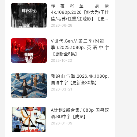
昨夜将至.高清
4k.1080p.2026【佟大为/王佳
佳/马苏/任重/江疏影】【更新
全12集】
2026-06-28
V世代.Gen.V.第二季(附第一
季).2025.1080p.英语中字
【更新全8集】
2025-10-23
我的山与海.2026.4k.1080p.
国语中字【更新全30集】
2026-03-21
A计划2部合集.1080p 国粤双
语.BD中字【成龙】
2026-01-09