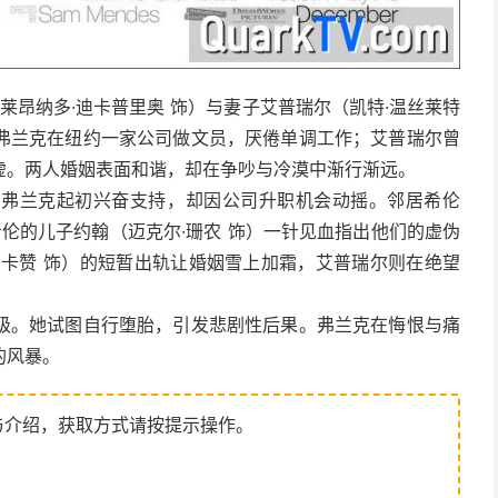
（莱昂纳多·迪卡普里奥 饰）与妻子艾普瑞尔（凯特·温丝莱特
弗兰克在纽约一家公司做文员，厌倦单调工作；艾普瑞尔曾
虚。两人婚姻表面和谐，却在争吵与冷漠中渐行渐远。
，弗兰克起初兴奋支持，却因公司升职机会动摇。邻居希伦
希伦的儿子约翰（迈克尔·珊农 饰）一针见血指出他们的虚伪
·卡赞 饰）的短暂出轨让婚姻雪上加霜，艾普瑞尔则在绝望
级。她试图自行堕胎，引发悲剧性后果。弗兰克在悔恨与痛
的风暴。
与介绍，获取方式请按提示操作。