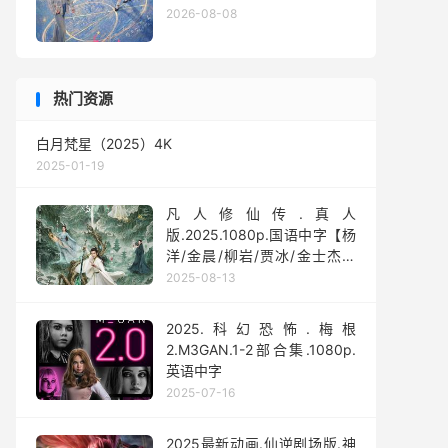
2026-08-08
热门资源
白月梵星（2025）4K
2025-01-19
凡人修仙传.真人
版.2025.1080p.国语中字【杨
洋/金晨/柳岩/贾冰/金士杰】
【全30集】
2025-08-13
2025.科幻恐怖.梅根
2.M3GAN.1-2部合集.1080p.
英语中字
2025-07-16
2025最新动画.仙逆剧场版.神