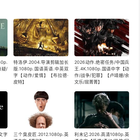
0p.
特洛伊.2004.导演剪辑加长
2026动作.绝密任务/中国兵
疑/
版.1080p.国语英语.中英双
王.4K.1080p.国语中字【动
字【动作/爱情】【布拉德·
作/战争/犯罪】【卢靖姗/余
皮特】
文乐/屈菁菁】
中文字
三个臭皮匠.2012.1080p.英
利未记.2026.高清1080p.英