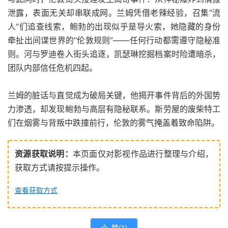
泄露，表面无关却串联成网。兰姆凭借老辣经验，召集“流
人”们追查线索，鲍勃的出现似乎是导火索，她隐藏的身份
牵扯出间谍世界的“伦敦规则”——任何行动都需遵守隐秘准
则。河与罗迪卷入街头追逐，凯瑟琳挖掘档案时险遭暗杀，
团队内部信任危机四起。
兰姆的脏话与直觉成为破局关键，他揭开事件背后的外国势
力渗透，却发现鲍勃与高层有隐秘联系。斯劳屋的废柴特工
们在烟雾与背叛中跌撞前行，伦敦的雾气掩盖着致命陷阱。
资源获取说明：
本页面仅对影视作品进行整理与介绍，
获取方式请按提示操作。
查看获取方式
赞(
1
)