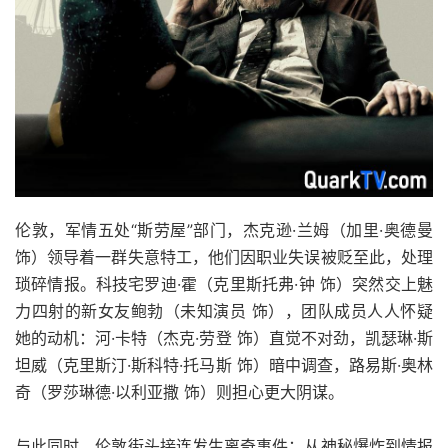
伦敦，军情五处“斯劳屋”部门，杰克逊·兰姆（加里·奥德曼
饰）领导着一群失意特工，他们因职业失误被贬至此，处理
琐碎情报。科技宅罗迪·霍（克里斯托弗·钟 饰）突然交上魅
力四射的新女友鲍勃（未知演员 饰），团队成员人人怀疑
她的动机：河·卡特（杰克·劳登 饰）直觉不对劲，凯瑟琳·斯
坦威（克里斯汀·斯科特·托马斯 饰）暗中调查，路易斯·奥林
奇（罗莎琳德·以利亚撒 饰）则担心更大阴谋。
与此同时，伦敦街头接连发生离奇事件：从神秘爆炸到情报