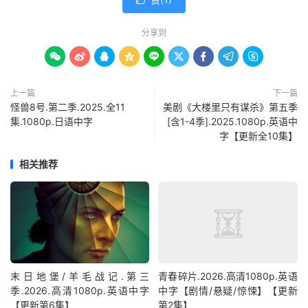

分享到









上一篇
下一篇
怪兽8号.第二季.2025.全11
美剧《大楼里只有谋杀》第五季
集.1080p.日语中字
[含1-4季].2025.1080p.英语中
字【更新全10集】
相关推荐
末日地堡/羊毛战记.第三
青春碎片.2026.高清1080p.英语
季.2026.高清1080p.英语中字
中字【剧情/悬疑/惊悚】【更新
【更新第6集】
第2集】