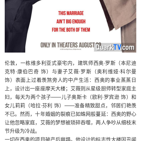
伦敦，一栋维多利亚式豪宅内，建筑师西奥·罗斯（本尼迪
克特·康伯巴奇 饰）与妻子艾薇·罗斯（奥利维娅·科尔曼
饰）表面上过着羡煞旁人的中产生活：西奥的事业蒸蒸日
上，设计出一座座摩天大楼；艾薇则从星级厨师转型家庭主
妇，每天为两个孩子——儿子奥斯卡（欧利·罗宾逊 饰）和
女儿莉莉（哈拉·芬利 饰）——准备精致甜点，邻居们艳羡
不已。然而，十年婚姻的裂痕已如蛛网般蔓延：西奥的野心
让他忽略家庭，艾薇的梦想被琐碎吞噬，两人争吵从细枝末
节升级为冷战。
一切在西奥的项目破产后崩塌。他设计的标志性大楼因丑闻