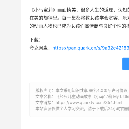
《小马宝莉》画面精美，很多人生的道理，认知
在美的旋律里。每一集都将教女孩学会宽容、乐
的动画人物也已成为女孩们高情商与良好个性的
下载：
夸克网盘：
https://pan.quark.cn/s/9a32c4218
版权声明：本文采用知识共享 署名4.0国际许可协议 [B
文章名称：《经典儿童动画故事《小马宝莉 My Little P
文章链接：
https://www.quarktv.com/354.html
本站资源仅供个人学习交流，请于下载后24小时内