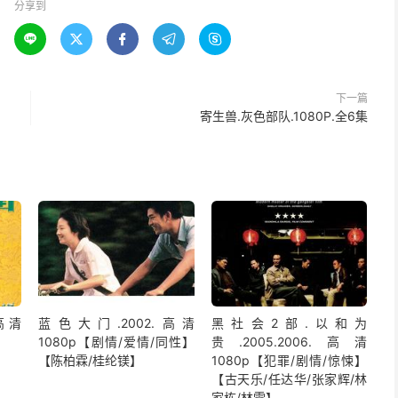
分享到





下一篇
寄生兽.灰色部队.1080P.全6集
高清
蓝色大门.2002.高清
黑社会2部.以和为
1080p【剧情/爱情/同性】
贵.2005.2006.高清
【陈柏霖/桂纶镁】
1080p【犯罪/剧情/惊悚】
【古天乐/任达华/张家辉/林
家栋/林雪】