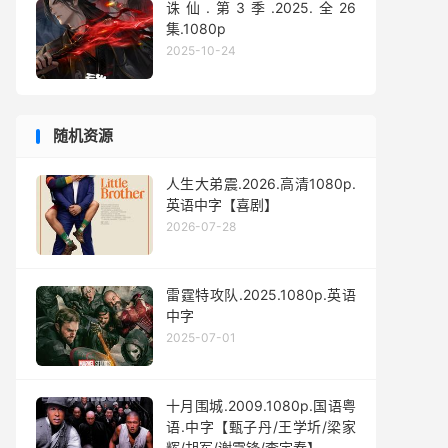
诛仙.第3季.2025.全26
集.1080p
2025-10-24
随机资源
人生大弟震.2026.高清1080p.
英语中字【喜剧】
2026-07-28
雷霆特攻队.2025.1080p.英语
中字
2025-07-01
十月围城.2009.1080p.国语粤
语.中字【甄子丹/王学圻/梁家
辉/胡军/谢霆锋/李宇春】