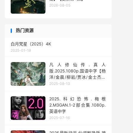
2026-08-05
热门资源
白月梵星（2025）4K
2025-01-19
凡人修仙传.真人
版.2025.1080p.国语中字【杨
洋/金晨/柳岩/贾冰/金士杰】
【全30集】
2025-08-13
2025.科幻恐怖.梅根
2.M3GAN.1-2部合集.1080p.
英语中字
2025-07-16
2025最新动画.仙逆剧场版.神