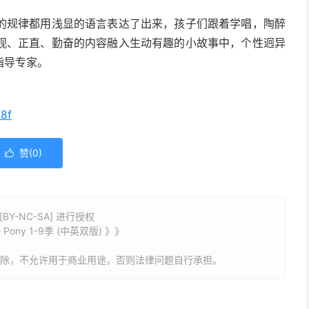
的规律都用浅显的语言表达了出来，孩子们跟着学唱，陶醉
观、正直、勤奋的内容融入生动有趣的小故事中，个性迥异
指导专家。
38f
赞(
0
)

Y-NC-SA] 进行授权
ony 1-9季 (中英双版) 》》
删除，不允许用于商业用途，否则法律问题自行承担。