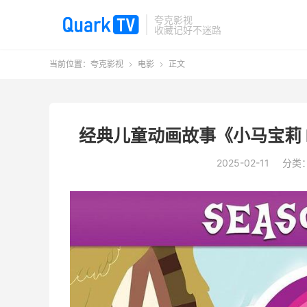
夸克影视
收藏记好不迷路
当前位置：
夸克影视
电影
正文


经典儿童动画故事《小马宝莉 My Li
2025-02-11
分类