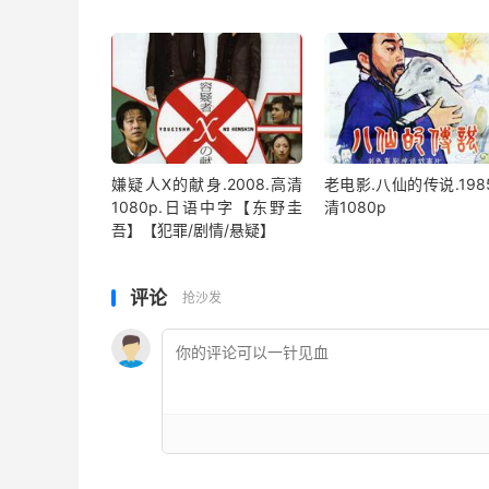
嫌疑人X的献身.2008.高清
老电影.八仙的传说.198
1080p.日语中字【东野圭
清1080p
吾】【犯罪/剧情/悬疑】
评论
抢沙发