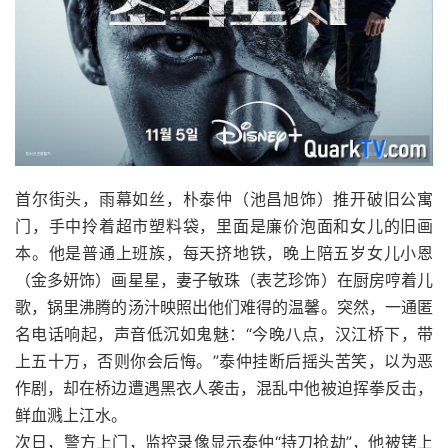
首尔街头，雨幕如丝，朴泰仲（池昌旭饰）推开破旧公寓
门，手中拎着超市塑料袋，里面是廉价泡面和女儿的旧画
本。他是普通上班族，每天挤地铁，晚上陪五岁女儿小恩
（金多妍饰）画星星，妻子敏珠（表艺珍饰）在厨房哼着儿
歌，锅里沸腾的汤汁映照出他们难得的温馨。突然，一通匿
名电话响起，声音低沉如鬼魅：“今晚八点，汉江桥下，带
上五十万，否则你会后悔。”泰仲挂断后摇头苦笑，以为恶
作剧，却在桥边遭遇黑衣人袭击，混乱中他被迫挥拳反击，
鲜血溅上江水。
次日，警方上门，监控录像显示泰仲“持刀抢劫”，他被铐上