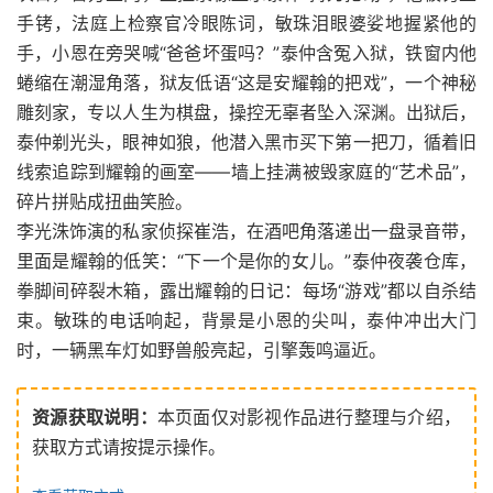
手铐，法庭上检察官冷眼陈词，敏珠泪眼婆娑地握紧他的
手，小恩在旁哭喊“爸爸坏蛋吗？”泰仲含冤入狱，铁窗内他
蜷缩在潮湿角落，狱友低语“这是安耀翰的把戏”，一个神秘
雕刻家，专以人生为棋盘，操控无辜者坠入深渊。出狱后，
泰仲剃光头，眼神如狼，他潜入黑市买下第一把刀，循着旧
线索追踪到耀翰的画室——墙上挂满被毁家庭的“艺术品”，
碎片拼贴成扭曲笑脸。
李光洙饰演的私家侦探崔浩，在酒吧角落递出一盘录音带，
里面是耀翰的低笑：“下一个是你的女儿。”泰仲夜袭仓库，
拳脚间碎裂木箱，露出耀翰的日记：每场“游戏”都以自杀结
束。敏珠的电话响起，背景是小恩的尖叫，泰仲冲出大门
时，一辆黑车灯如野兽般亮起，引擎轰鸣逼近。
资源获取说明：
本页面仅对影视作品进行整理与介绍，
获取方式请按提示操作。