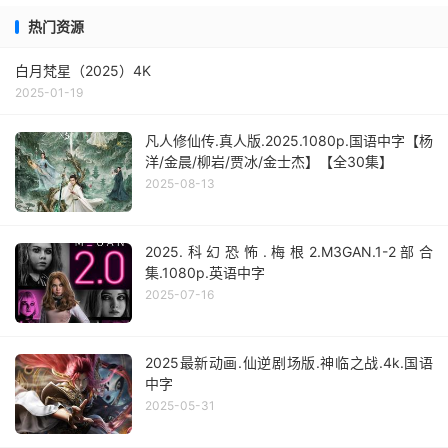
热门资源
白月梵星（2025）4K
2025-01-19
凡人修仙传.真人版.2025.1080p.国语中字【杨
洋/金晨/柳岩/贾冰/金士杰】【全30集】
2025-08-13
2025.科幻恐怖.梅根2.M3GAN.1-2部合
集.1080p.英语中字
2025-07-16
2025最新动画.仙逆剧场版.神临之战.4k.国语
中字
2025-05-31