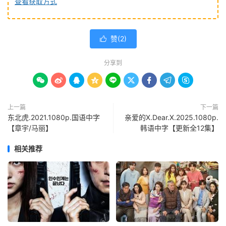
查看获取方式
赞(
2
)

分享到









上一篇
下一篇
东北虎.2021.1080p.国语中字
亲爱的X.Dear.X.2025.1080p.
【章宇/马丽】
韩语中字【更新全12集】
相关推荐