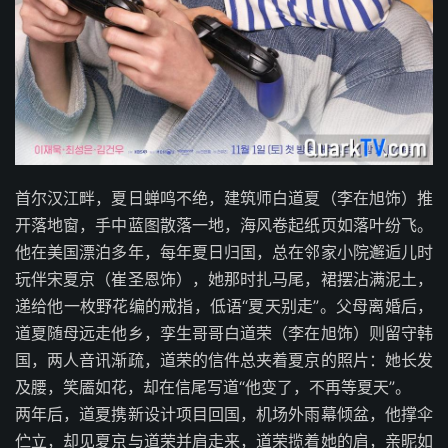
首尔汉江畔，夏日蝉鸣不绝，建筑师白道夏（李在旭饰）推
开落地窗，手中蓝图散落一地，海风卷起纸页如落叶纷飞。
他在美国漂泊多年，每年夏日归国，总在邻家小院邂逅儿时
玩伴宋夏京（崔圣恩饰），她那时扎马尾，裙摆沾满泥土，
递给他一枚野花编的戒指，低语“夏天别走”。父母离婚后，
道夏随母远走他乡，孪生哥哥白道荣（李在旭饰）则留守韩
国，两人音讯渐疏，道荣的信件总夹着夏京的照片：她长发
及腰，笑靥如花，却在信尾写道“他变了，不再等夏天”。
两年后，道夏携新设计项目回国，机场外雨幕倾盆，他撑伞
伫立，却见夏京与道荣并肩走来，道荣揽着她的肩，亲昵如