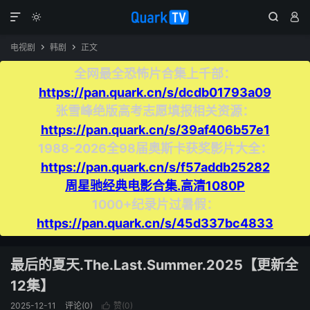




电视剧
韩剧
正文


全网最全恐怖片合集上千部：
https://pan.quark.cn/s/dcdb01793a09
张雪峰绝版高考志愿填报相关资源：
https://pan.quark.cn/s/39af406b57e1
1988-2026全98届奥斯卡获奖影片大全：
https://pan.quark.cn/s/f57addb25282
周星驰经典电影合集.高清1080P
1000+纪录片过暑假：
https://pan.quark.cn/s/45d337bc4833
最后的夏天.The.Last.Summer.2025【更新全
12集】
2025-12-11
评论(0)
赞(
0
)
