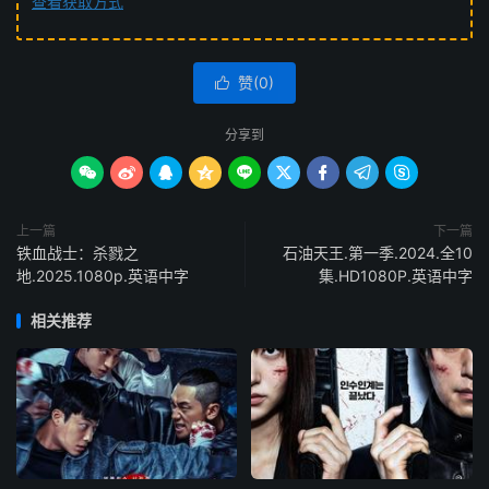
查看获取方式
赞(
0
)

分享到









上一篇
下一篇
铁血战士：杀戮之
石油天王.第一季.2024.全10
地.2025.1080p.英语中字
集.HD1080P.英语中字
相关推荐