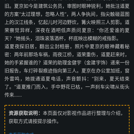
旧。夏京如今是建筑公务员，审图时眼神锐利，她批注道夏
的方案“太过理想，忽略人性”，两人争执间，指尖触碰蓝图
上的汉江线条，忆起儿时河边野炊，篝火映照三人剪影。道
荣察觉异样，深夜在酒吧低声质问夏京：“你还爱谁的夏
天？”她摇头，泪珠滚落酒杯，杯底映出模糊的戒指影。
道夏夜探旧居，翻出尘封相册，照片中夏京的眼神藏着秘
密：两年前那场车祸，雨夜江桥，道荣重伤，道夏赶来时，
她的手紧握谁的？道荣的助理金健宇（金建宇饰）递来一份
旧报告，车灯碎裂痕迹指向第三人。夏京在办公室加班，窗
外雷鸣，她拨通道夏电话，声音颤抖：“别来，夏天结束
了。”道夏推门而入，手中野花已枯，一声刹车尖啸从街头
传来……
资源获取说明：
本页面仅对影视作品进行整理与介绍，
获取方式请按提示操作。