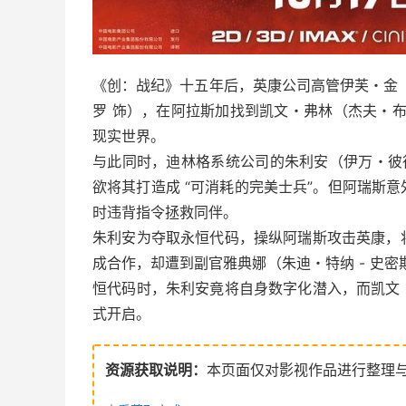
《创：战纪》十五年后，英康公司高管伊芙・金
罗 饰），在阿拉斯加找到凯文・弗林（杰夫・布
现实世界。
与此同时，迪林格系统公司的朱利安（伊万・彼
欲将其打造成 “可消耗的完美士兵”。但阿瑞斯
时违背指令拯救同伴。
朱利安为夺取永恒代码，操纵阿瑞斯攻击英康，
成合作，却遭到副官雅典娜（朱迪・特纳 - 史
恒代码时，朱利安竟将自身数字化潜入，而凯文
式开启。
资源获取说明：
本页面仅对影视作品进行整理