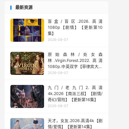
最新资源
盲盒/盲区.2026.高清
1080p【剧情】【更新第10
集】
2026-08-07
原始森林/处女森
林.Virgin.Forest.2022.高清
1080p.中英双字【菲律宾大尺
度】
2026-08-07
九门/老九门2.高清
4k.2026【南派三叔】【剧情/
奇幻/冒险】【更新第16集】
2026-08-07
天才，女友.2026.高清4k【剧
情/爱情】【更新第14集】