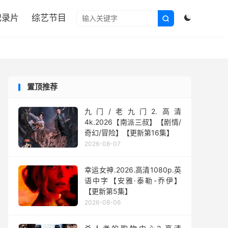

纪录片
综艺节目


置顶推荐
九门/老九门2.高清
4k.2026【南派三叔】【剧情/
奇幻/冒险】【更新第16集】
2026-08-07
幸运女神.2026.高清1080p.英
语中字【安雅·泰勒-乔伊】
【更新第5集】
2026-08-06