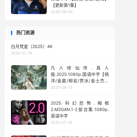
【更新第1集】
2026-08-06
热门资源
白月梵星（2025）4K
2025-01-19
凡人修仙传.真人
版.2025.1080p.国语中字【杨
洋/金晨/柳岩/贾冰/金士杰】
【全30集】
2025-08-13
2025.科幻恐怖.梅根
2.M3GAN.1-2部合集.1080p.
英语中字
2025-07-16