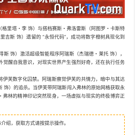
（格里塔・李 饰）与搭档赛斯・弗洛雷斯（阿图罗・卡斯特
里吉斯 饰）遗留的 “永恒代码”，成功将数字橙树具现化到
得斯 饰）激活超级智能程序阿瑞斯（杰瑞德・莱托 饰），
意外觉醒自我意识，对现实世界产生强烈好奇，还在执行任务
将伊芙数字化囚禁。阿瑞斯察觉伊芙的共情力，暗中与其达
密斯 饰）的追杀。当伊芙带阿瑞斯闯入弗林的原始网格获取永
・弗林的精神印记突然现身，一场虚拟与现实的终极博弈正
与介绍，获取方式请按提示操作。