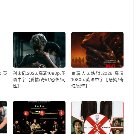
p.英
利未记.2026.高清1080p.英
鬼玩人6.炼狱.2026.高清
语中字【爱情/奇幻/恐怖/同
1080p.英语中字【悬疑/奇
性】
幻/恐怖】