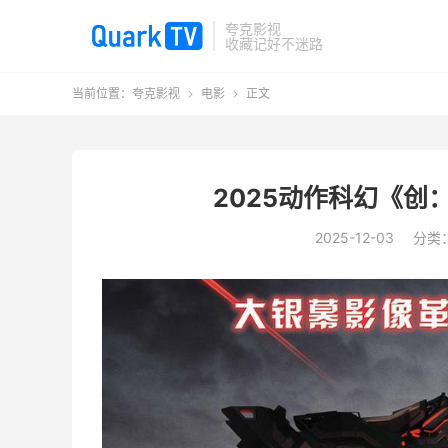
夸克影视
收藏记好不迷路
当前位置：
夸克影视
电影
正文


2025动作科幻《创：
2025-12-03
分类