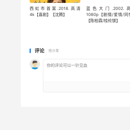
西虹市首富.2018.高清
蓝色大门.2002.
4k【喜剧】【沈腾】
1080p【剧情/爱情/
【陈柏霖/桂纶镁】
评论
抢沙发