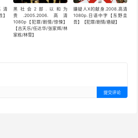
高清
黑社会2部.以和为
嫌疑人X的献身.2008.高清
同性】
贵.2005.2006.高清
1080p.日语中字【东野圭
1080p【犯罪/剧情/惊悚】
吾】【犯罪/剧情/悬疑】
【古天乐/任达华/张家辉/林
家栋/林雪】
提交评论