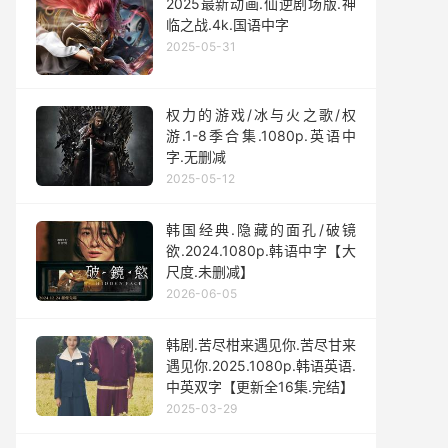
2025最新动画.仙逆剧场版.神
临之战.4k.国语中字
2025-05-31
权力的游戏/冰与火之歌/权
游.1-8季合集.1080p.英语中
字.无删减
2025-05-12
韩国经典.隐藏的面孔/破镜
欲.2024.1080p.韩语中字【大
尺度.未删减】
2026-06-05
韩剧.苦尽柑来遇见你.苦尽甘来
遇见你.2025.1080p.韩语英语.
中英双字【更新全16集.完结】
2025-03-29