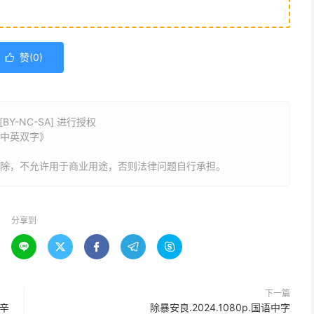
赞(
0
)

Y-NC-SA] 进行授权
D中英双字》
删除，不允许用于商业用途，否则法律问题自行承担。
分享到





下一篇
【辛
除暴安良.2024.1080p.国语中字