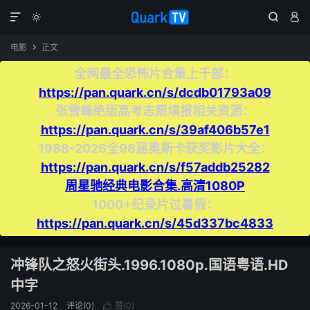




电影
正文

全网最全恐怖片合集上千部：
https://pan.quark.cn/s/dcdb01793a09
张雪峰绝版高考志愿填报相关资源：
https://pan.quark.cn/s/39af406b57e1
1988-2026全98届奥斯卡获奖影片大全：
https://pan.quark.cn/s/f57addb25282
周星驰经典电影合集.高清1080P
1000+纪录片过暑假：
https://pan.quark.cn/s/45d337bc4833
冲锋队之怒火街头.1996.1080p.国语粤语.HD
中字
2026-01-12
评论(0)
赞(
0
)
