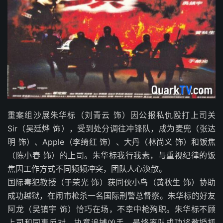
重案组沙展朱华标（刘青云 饰）因公报私仇殴打上司关
Sir（吴廷烨 饰），受到处分调往冲锋队，成为麦兜（张达
明 饰）、Apple（李绮红 饰）、大丹（林尚义 饰）和饭焦
（陈小春 饰）的上司。朱华标我行我素，与重视纪律的饭
焦因工作方式不同频频冲突，团队人心涣散。
国际毒犯教授（于荣光 饰）获同伙小鸟（黄秋生 饰）协助
成功越狱，在闹市枪杀一名国际刑警总督察。朱华标的好友
阿龙（吴镇宇 饰）恰巧在场，不幸中枪殉职。朱华标不顾
上司和同事反对，执意追捕凶手，最终率队成功将教授抓