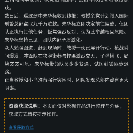
获。
数日后，巡逻途中朱华标收到线报：教授余党计划闯入国际
刑警总部盗取九千万赃款。朱华标立即决定前往阻截，但团
队正执行其他任务，饭焦强烈反对，认为此举越权且危险。
朱华标坚持己见，团队内部矛盾激化。
众人勉强跟进，赶到现场时，教授一伙已展开行动。枪战瞬
间爆发，冲锋队在狭窄街巷与悍匪激烈交火，子弹横飞，局
势岌岌可危。朱华标带领队员步步紧逼，试图封锁匪徒退
路。
正当教授和小鸟准备强行突围时，团队发现总部内藏有更大
阴谋。
资源获取说明：
本页面仅对影视作品进行整理与介绍，
获取方式请按提示操作。
查看获取方式