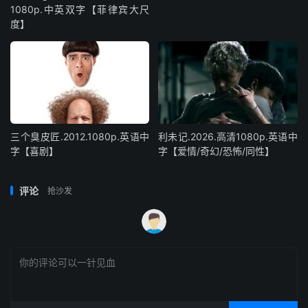
1080p.中英双字【菲律宾大尺
度】
三个臭皮匠.2012.1080p.英语中
利未记.2026.高清1080p.英语中
字【喜剧】
字【爱情/奇幻/恐怖/同性】
评论
抢沙发