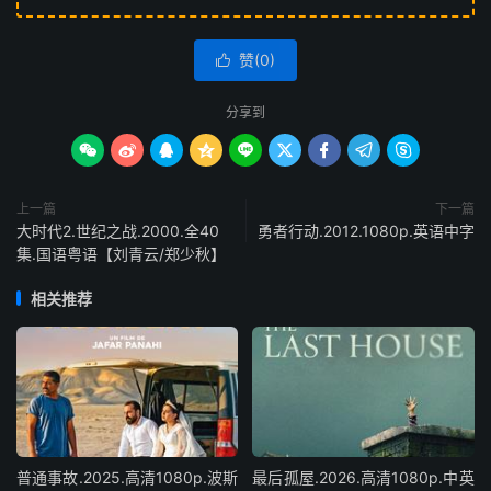
赞(
0
)

分享到









上一篇
下一篇
大时代2.世纪之战.2000.全40
勇者行动.2012.1080p.英语中字
集.国语粤语【刘青云/郑少秋】
相关推荐
普通事故.2025.高清1080p.波斯
最后孤屋.2026.高清1080p.中英