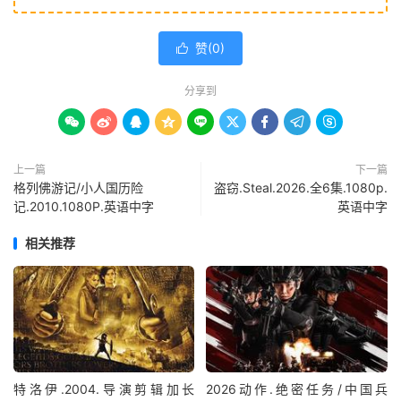
赞(
0
)

分享到









上一篇
下一篇
格列佛游记/小人国历险
盗窃.Steal.2026.全6集.1080p.
记.2010.1080P.英语中字
英语中字
相关推荐
特洛伊.2004.导演剪辑加长
2026动作.绝密任务/中国兵