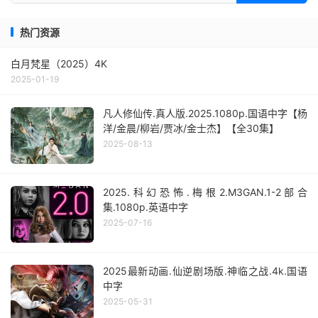
热门资源
白月梵星（2025）4K
2025-01-19
凡人修仙传.真人版.2025.1080p.国语中字【杨
洋/金晨/柳岩/贾冰/金士杰】【全30集】
2025-08-13
2025.科幻恐怖.梅根2.M3GAN.1-2部合
集.1080p.英语中字
2025-07-16
2025最新动画.仙逆剧场版.神临之战.4k.国语
中字
2025-05-31