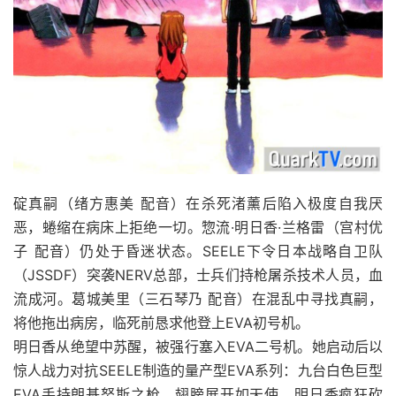
碇真嗣（绪方惠美 配音）在杀死渚薰后陷入极度自我厌
恶，蜷缩在病床上拒绝一切。惣流·明日香·兰格雷（宫村优
子 配音）仍处于昏迷状态。SEELE下令日本战略自卫队
（JSSDF）突袭NERV总部，士兵们持枪屠杀技术人员，血
流成河。葛城美里（三石琴乃 配音）在混乱中寻找真嗣，
将他拖出病房，临死前恳求他登上EVA初号机。
明日香从绝望中苏醒，被强行塞入EVA二号机。她启动后以
惊人战力对抗SEELE制造的量产型EVA系列：九台白色巨型
EVA手持朗基努斯之枪，翅膀展开如天使。明日香疯狂砍