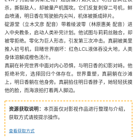
杀，撕裂敌人，却被量产机围攻。它们反复刺穿二号机，鲜
血喷涌，明日香在驾驶舱内尖叫，机体被撕成碎片。
碇源堂（立木文彦 配音）带着绫波零（林原惠美 配音）进
入中央教条，启动人类补完计划。他试图与莉莉丝融合，却
被零拒绝。零化为巨人形态，引发第三次冲击。真嗣被美里
推入初号机，目睹世界崩坏：红色LCL液体吞没大地，人类
身体溶解成橙色汤汁。
真嗣在补完世界中面对内心恐惧，与明日香的幻影对峙。他
拒绝补完，选择回归个体存在。世界重塑，真嗣躺在沙滩
上，明日香躺在他身旁。真嗣掐住明日香脖子，她轻轻抚摸
他的脸，而海浪拍打着两人脚边。
资源获取说明：
本页面仅对影视作品进行整理与介绍，
获取方式请按提示操作。
查看获取方式