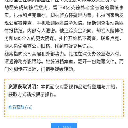
劫匪完成转移后撤离，留下4亿英镑养老金被盗的震惊事
实。扎拉和卢克幸存，却被警方怀疑是内鬼。扎拉回家后发
现公寓被搜查，手机收到匿名威胁短信。瑞斯调查发现劫匪
情报精准，内部有人泄密。他追踪资金流向，却卷入赌博债
务和MI5介入的更大阴谋。扎拉开始私下调查，联系卢克，
两人偷偷翻查公司旧档，找到可疑交易记录。
线索指向公司高层和外部势力。扎拉在深夜办公室潜入时，
遭遇神秘身影跟踪。她躲进档案室，翻开一份隐藏文件，而
门外脚步声逼近，门把手缓缓转动。
资源获取说明：
本页面仅对影视作品进行整理与介绍，
获取方式请按提示操作。
查看获取方式