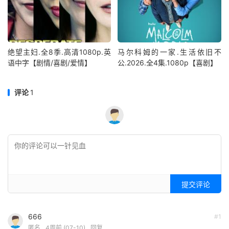
绝望主妇.全8季.高清1080p.英
马尔科姆的一家.生活依旧不
语中字【剧情/喜剧/爱情】
公.2026.全4集.1080p【喜剧】
评论
1
提交评论
666
#1
匿名
4周前 (07-10)
回复