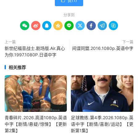
赞(
1
)

分享到









上一篇
下一篇
新世纪福音战士.剧场版.Air.真心
间谍同盟.2016.1080p.英语中字
为你.1997.1080P.日语中字
相关推荐
青春碎片.2026.高清1080p.英语
足球教练.第4季.2026.1080p.英
中字【剧情/悬疑/惊悚】【更新
语中字【剧情/喜剧/运动】【更
第2集】
新第1集】