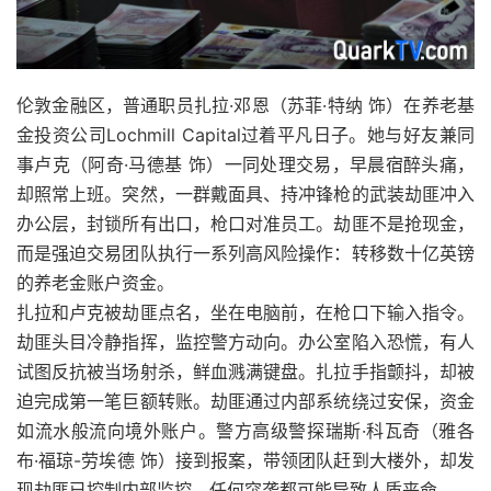
伦敦金融区，普通职员扎拉·邓恩（苏菲·特纳 饰）在养老基
金投资公司Lochmill Capital过着平凡日子。她与好友兼同
事卢克（阿奇·马德基 饰）一同处理交易，早晨宿醉头痛，
却照常上班。突然，一群戴面具、持冲锋枪的武装劫匪冲入
办公层，封锁所有出口，枪口对准员工。劫匪不是抢现金，
而是强迫交易团队执行一系列高风险操作：转移数十亿英镑
的养老金账户资金。
扎拉和卢克被劫匪点名，坐在电脑前，在枪口下输入指令。
劫匪头目冷静指挥，监控警方动向。办公室陷入恐慌，有人
试图反抗被当场射杀，鲜血溅满键盘。扎拉手指颤抖，却被
迫完成第一笔巨额转账。劫匪通过内部系统绕过安保，资金
如流水般流向境外账户。警方高级警探瑞斯·科瓦奇（雅各
布·福琼-劳埃德 饰）接到报案，带领团队赶到大楼外，却发
现劫匪已控制内部监控，任何突袭都可能导致人质丧命。