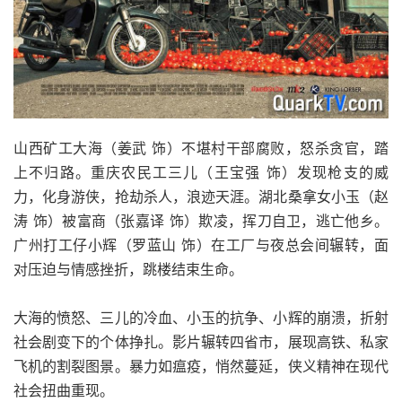
山西矿工大海（姜武 饰）不堪村干部腐败，怒杀贪官，踏
上不归路。重庆农民工三儿（王宝强 饰）发现枪支的威
力，化身游侠，抢劫杀人，浪迹天涯。湖北桑拿女小玉（赵
涛 饰）被富商（张嘉译 饰）欺凌，挥刀自卫，逃亡他乡。
广州打工仔小辉（罗蓝山 饰）在工厂与夜总会间辗转，面
对压迫与情感挫折，跳楼结束生命。
大海的愤怒、三儿的冷血、小玉的抗争、小辉的崩溃，折射
社会剧变下的个体挣扎。影片辗转四省市，展现高铁、私家
飞机的割裂图景。暴力如瘟疫，悄然蔓延，侠义精神在现代
社会扭曲重现。