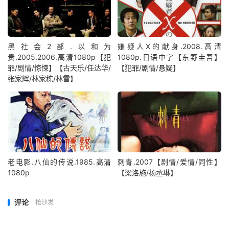
黑社会2部.以和为
嫌疑人X的献身.2008.高清
贵.2005.2006.高清1080p【犯
1080p.日语中字【东野圭吾】
罪/剧情/惊悚】【古天乐/任达华/
【犯罪/剧情/悬疑】
张家辉/林家栋/林雪】
老电影.八仙的传说.1985.高清
刺青.2007【剧情/爱情/同性】
1080p
【梁洛施/杨丞琳】
评论
抢沙发