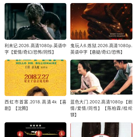
利未记.2026.高清1080p.英语中
鬼玩人6.炼狱.2026.高清1080p.
字【爱情/奇幻/恐怖/同性】
英语中字【悬疑/奇幻/恐怖】
西虹市首富.2018.高清4k【喜
蓝色大门.2002.高清1080p【剧
剧】【沈腾】
情/爱情/同性】【陈柏霖/桂纶
镁】