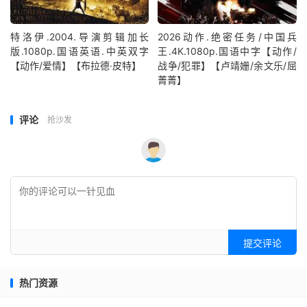
特洛伊.2004.导演剪辑加长
2026动作.绝密任务/中国兵
版.1080p.国语英语.中英双字
王.4K.1080p.国语中字【动作/
【动作/爱情】【布拉德·皮特】
战争/犯罪】【卢靖姗/余文乐/屈
菁菁】
评论
抢沙发
提交评论
热门资源