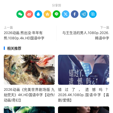
分享到









上一篇
下一篇
2026动画.熊出没·年年有
与王生活的男人.1080p.2026.
熊.1080p.4k.HD国语中字
韩语中字
相关推荐
2026动画《完美世界剧场版 九
错过了，遗憾吗？
劫焚天》4K.HD国语中字【动作/
2026.4K.1080p.国语中字【喜
动画/奇幻】
剧/爱情】