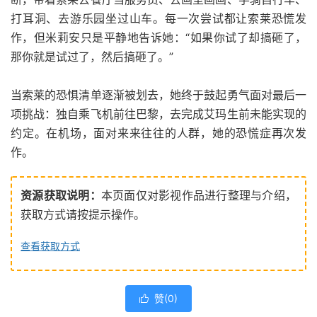
打耳洞、去游乐园坐过山车。每一次尝试都让索莱恐慌发
作，但米莉安只是平静地告诉她：“如果你试了却搞砸了，
那你就是试过了，然后搞砸了。”
当索莱的恐惧清单逐渐被划去，她终于鼓起勇气面对最后一
项挑战：独自乘飞机前往巴黎，去完成艾玛生前未能实现的
约定。在机场，面对来来往往的人群，她的恐慌症再次发
作。
资源获取说明：
本页面仅对影视作品进行整理与介绍，
获取方式请按提示操作。
查看获取方式
赞(
0
)
