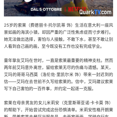
25岁的索莱（费德丽卡·托尔凯蒂 饰）生活在意大利一座风
景如画的海滨小镇，却因严重的广泛性焦虑症而寸步难行。
她无法做出选择，害怕与人接触，不敢下水，甚至不敢让别
人看到自己画的画，至今既没有工作也没有完成学业。
童年挚友艾玛在世时，一直是索莱最重要的精神支柱。然而
两年前艾玛意外离世，留给索莱无尽的伤痛与遗憾。某天，
艾玛的哥哥马西莫（洛伦佐·里凯尔米 饰）带来一封迟到的
信——艾玛在去世前不久写给索莱的。信中，艾玛建议索莱
写下自己害怕的一百件事，并约定一起逐一克服。
索莱在母亲男友的女儿米莉安（克里斯蒂亚诺·卡卡莫 饰）
的帮助下，开始尝试完成这份恐惧清单。米莉安性格开朗果
断，带着索莱去餐厅当服务员、去画室画画、学骑自行车、