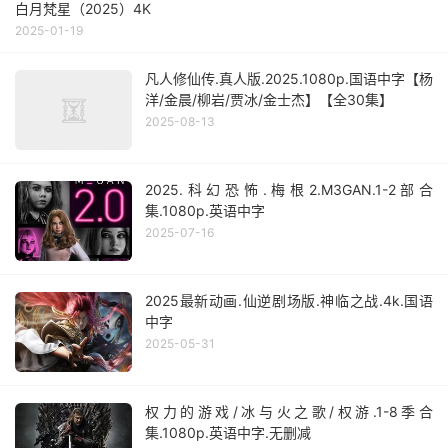
白月梵星（2025）4K
2025-01-19
凡人修仙传.真人版.2025.1080p.国语中字【杨
洋/金晨/柳岩/贾冰/金士杰】【全30集】
2025-08-13
2025.科幻恐怖.梅根2.M3GAN.1-2部合
集.1080p.英语中字
2025-07-16
2025最新动画.仙逆剧场版.神临之战.4k.国语
中字
2025-05-31
权力的游戏/冰与火之歌/权游.1-8季合
集.1080p.英语中字.无删减