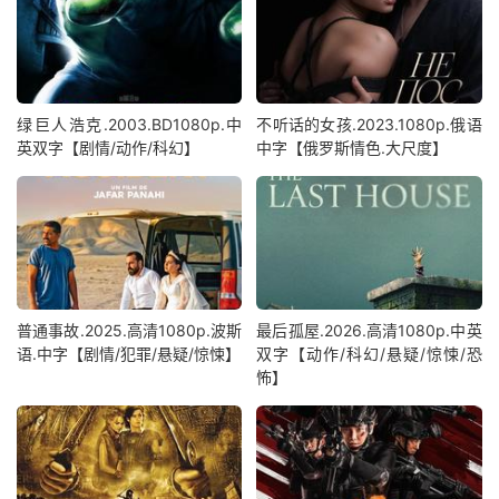
绿巨人浩克.2003.BD1080p.中
不听话的女孩.2023.1080p.俄语
英双字【剧情/动作/科幻】
中字【俄罗斯情色.大尺度】
普通事故.2025.高清1080p.波斯
最后孤屋.2026.高清1080p.中英
语.中字【剧情/犯罪/悬疑/惊悚】
双字【动作/科幻/悬疑/惊悚/恐
怖】