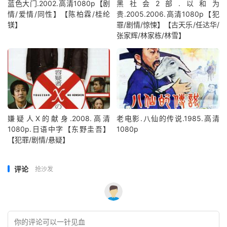
蓝色大门.2002.高清1080p【剧
黑社会2部.以和为
情/爱情/同性】【陈柏霖/桂纶
贵.2005.2006.高清1080p【犯
镁】
罪/剧情/惊悚】【古天乐/任达华/
张家辉/林家栋/林雪】
嫌疑人X的献身.2008.高清
老电影.八仙的传说.1985.高清
1080p.日语中字【东野圭吾】
1080p
【犯罪/剧情/悬疑】
评论
抢沙发