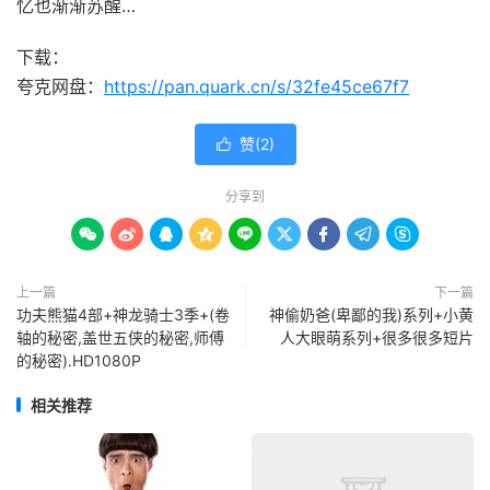
忆也渐渐苏醒…
下载：
夸克网盘：
https://pan.quark.cn/s/32fe45ce67f7
赞(
2
)

分享到









上一篇
下一篇
功夫熊猫4部+神龙骑士3季+(卷
神偷奶爸(卑鄙的我)系列+小黄
轴的秘密,盖世五侠的秘密,师傅
人大眼萌系列+很多很多短片
的秘密).HD1080P
相关推荐