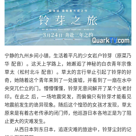
宁静的九州乡间小镇，生活着平凡的少女岩户铃芽（原菜乃
华 配音）。这天上学路上，她邂逅了神秘的白衣青年宗像
草太（松村北斗 配音）。草太的言行举止引起了铃芽的好
奇，她随着这个青年来到了一处废墟，并看到了一扇在水中
央突兀伫立的门。懵懵懂懂，铃芽无意间解开了某个古老封
印。在此之 后，一场地震突发，而偏偏只有铃芽才能看见
地震前发生的诡异现象。随后这个惶恐的女孩才发现，草太
原来是有着古老传承的闭门师，他巡游日本各地正是为了阻
止更大的灾难发生。
从西日本到东日本，追逐灾难的旅途中，铃芽尘封的记