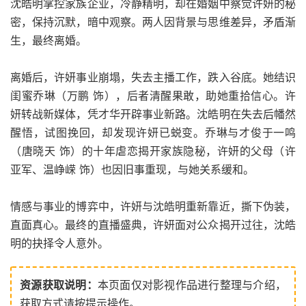
沈皓明掌控家族企业，冷静精明，却在婚姻中察觉许妍的秘
密，保持沉默，暗中观察。两人因背景与思维差异，矛盾渐
生，最终离婚。
离婚后，许妍事业崩塌，失去主播工作，跌入谷底。她结识
闺蜜乔琳（万鹏 饰），后者清醒果敢，助她重拾信心。许
妍转战新媒体，凭才华开辟事业新路。沈皓明在失去后幡然
醒悟，试图挽回，却发现许妍已蜕变。乔琳与才俊于一鸣
（唐晓天 饰）的十年虐恋揭开家族隐秘，许妍的父母（许
亚军、温峥嵘 饰）也因旧事重现，与她关系缓和。
情感与事业的博弈中，许妍与沈皓明重新靠近，撕下伪装，
直面真心。最终的直播盛典，许妍面对公众揭开过往，沈皓
明的抉择令人意外。
资源获取说明：
本页面仅对影视作品进行整理与介绍，
获取方式请按提示操作。