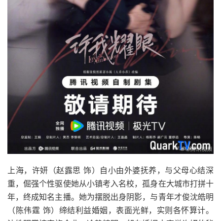
上海，许妍（赵露思 饰）自小由外婆抚养，与父母心结深
重，倔强个性驱使她从小镇考入名校，孤身在大城市打拼十
年，终成知名主播。她为摆脱出身阴影，与青年才俊沈皓明
（陈伟霆 饰）缔结利益婚姻，表面光鲜，实则各怀算计。