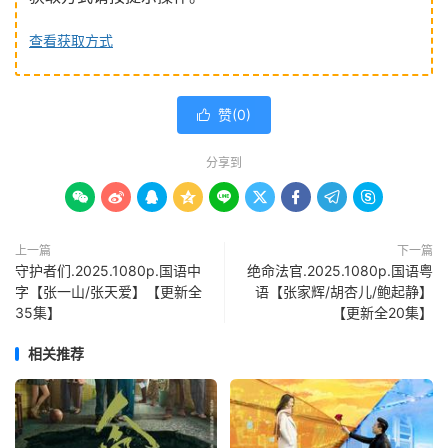
查看获取方式
赞(
0
)

分享到









上一篇
下一篇
守护者们.2025.1080p.国语中
绝命法官.2025.1080p.国语粤
字【张一山/张天爱】【更新全
语【张家辉/胡杏儿/鲍起静】
35集】
【更新全20集】
相关推荐