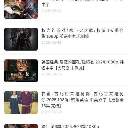
中字
2025-05-31
权力的游戏/冰与火之歌/权游.1-8季合
集.1080p.英语中字.无删减
2025-05-12
韩国经典.隐藏的面孔/破镜欲.2024.1080p.韩
语中字【大尺度.未删减】
2026-06-05
韩剧.苦尽柑来遇见你.苦尽甘来遇见
你.2025.1080p.韩语英语.中英双字【更新全
16集.完结】
2025-03-29
诛仙.第3季.2025.全26集.1080p