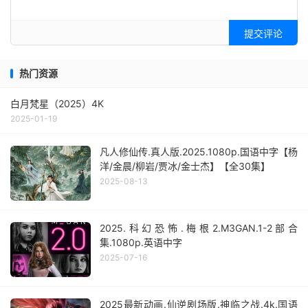
提交评论
热门资源
白月梵星（2025）4K
2025-01-19
凡人修仙传.真人版.2025.1080p.国语中字【杨
洋/金晨/柳岩/贾冰/金士杰】【全30集】
2025-08-13
2025.科幻恐怖.梅根2.M3GAN.1-2部合
集.1080p.英语中字
2025-07-16
2025最新动画.仙逆剧场版.神临之战.4k.国语