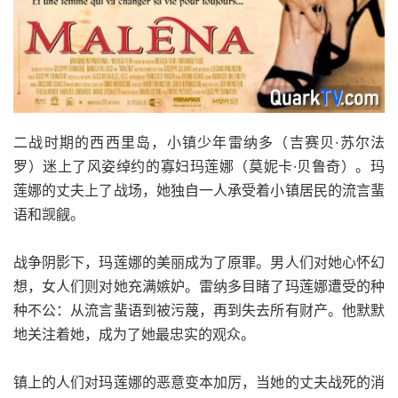
二战时期的西西里岛，小镇少年雷纳多（吉赛贝·苏尔法
罗）迷上了风姿绰约的寡妇玛莲娜（莫妮卡·贝鲁奇）。玛
莲娜的丈夫上了战场，她独自一人承受着小镇居民的流言蜚
语和觊觎。
战争阴影下，玛莲娜的美丽成为了原罪。男人们对她心怀幻
想，女人们则对她充满嫉妒。雷纳多目睹了玛莲娜遭受的种
种不公：从流言蜚语到被污蔑，再到失去所有财产。他默默
地关注着她，成为了她最忠实的观众。
镇上的人们对玛莲娜的恶意变本加厉，当她的丈夫战死的消