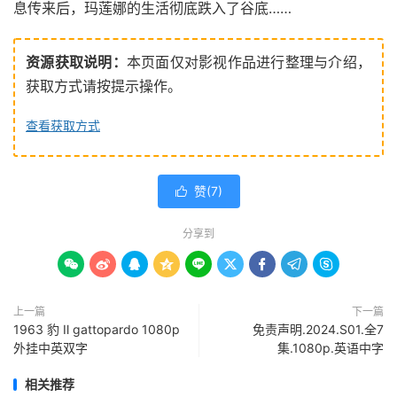
息传来后，玛莲娜的生活彻底跌入了谷底……
资源获取说明：
本页面仅对影视作品进行整理与介绍，
获取方式请按提示操作。
查看获取方式
赞(
7
)

分享到









上一篇
下一篇
1963 豹 Il gattopardo‎ 1080p
免责声明.2024.S01.全7
外挂中英双字
集.1080p.英语中字
相关推荐