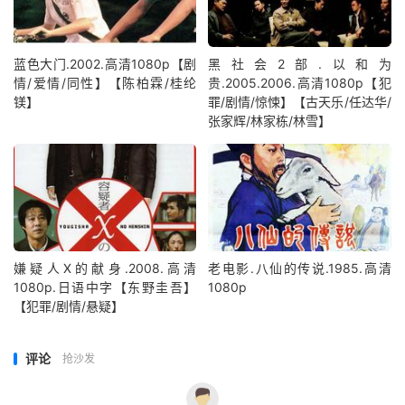
蓝色大门.2002.高清1080p【剧
黑社会2部.以和为
情/爱情/同性】【陈柏霖/桂纶
贵.2005.2006.高清1080p【犯
镁】
罪/剧情/惊悚】【古天乐/任达华/
张家辉/林家栋/林雪】
嫌疑人X的献身.2008.高清
老电影.八仙的传说.1985.高清
1080p.日语中字【东野圭吾】
1080p
【犯罪/剧情/悬疑】
评论
抢沙发