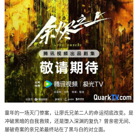
童年的一场灭门惨案，让廖氏兄弟二人的命运彻底改变。是
冲破黑暗的自我救赎，还是堕入深渊的复仇？曾亲密无间、
屡破奇案的亲兄弟最终站在了黑与白的对立面。