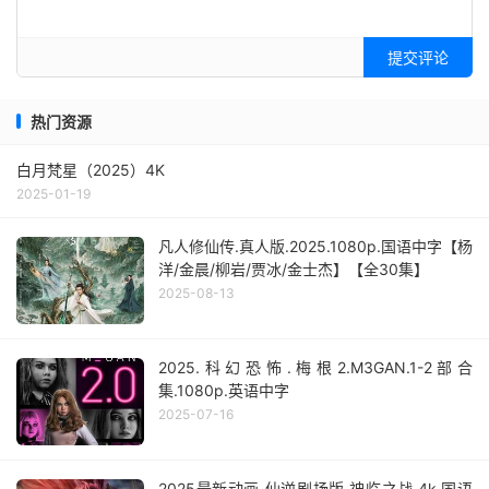
提交评论
热门资源
白月梵星（2025）4K
2025-01-19
凡人修仙传.真人版.2025.1080p.国语中字【杨
洋/金晨/柳岩/贾冰/金士杰】【全30集】
2025-08-13
2025.科幻恐怖.梅根2.M3GAN.1-2部合
集.1080p.英语中字
2025-07-16
2025最新动画.仙逆剧场版.神临之战.4k.国语