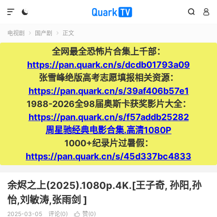




电视剧
国产剧
正文


全网最全恐怖片合集上千部：
https://pan.quark.cn/s/dcdb01793a09
张雪峰绝版高考志愿填报相关资源：
https://pan.quark.cn/s/39af406b57e1
1988-2026全98届奥斯卡获奖影片大全：
https://pan.quark.cn/s/f57addb25282
周星驰经典电影合集.高清1080P
1000+纪录片过暑假：
https://pan.quark.cn/s/45d337bc4833
余烬之上(2025).1080p.4K.[王子奇, 孙阳,孙
怡,刘敏涛,张雨剑 ]
2025-03-05
评论(0)
赞(
0
)
