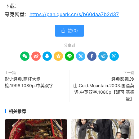
下载：
夸克网盘：
https://pan.quark.cn/s/b60daa7b2d37
赞(
0
)

分享到









上一篇
下一篇
影史经典.两杆大烟
经典影视.冷
枪.1998.1080p.中英双字
山.Cold.Mountain.2003.国语英
语.中英双字.1080p【妮可·基德
曼】
相关推荐