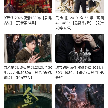
御廷谣.2026.高清1080p【爱情/
黄金瞳.2019.全56集.高清
古装】【更新第24集】
4k.1080p【悬疑/冒险】【张艺
兴/李立群】
盗墓笔记.终极笔记‎.2020.全36
城市的边缘/毛骗番外篇.2021.全
集.高清4k.1080p【剧情/奇幻/
30集.1080p【剧情/喜剧/犯罪/
冒险】【哈妮克孜】
悬疑】