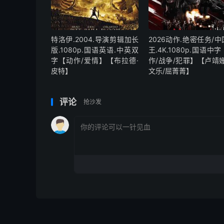
特洛伊.2004.导演剪辑加长
2026动作.绝密任务/
版.1080p.国语英语.中英双
王.4K.1080p.国语中
字【动作/爱情】【布拉德·
作/战争/犯罪】【卢靖姗
皮特】
文乐/屈菁菁】
评论
抢沙发