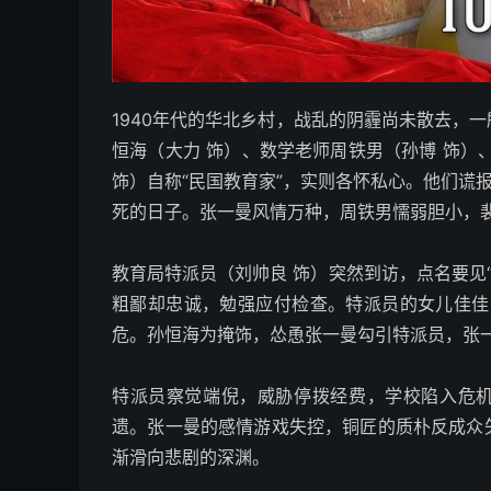
1940年代的华北乡村，战乱的阴霾尚未散去，
恒海（大力 饰）、数学老师周铁男（孙博 饰）
饰）自称“民国教育家”，实则各怀私心。他们谎
死的日子。张一曼风情万种，周铁男懦弱胆小，
教育局特派员（刘帅良 饰）突然到访，点名要见
粗鄙却忠诚，勉强应付检查。特派员的女儿佳佳
危。孙恒海为掩饰，怂恿张一曼勾引特派员，张
特派员察觉端倪，威胁停拨经费，学校陷入危机
遗。张一曼的感情游戏失控，铜匠的质朴反成众
渐滑向悲剧的深渊。