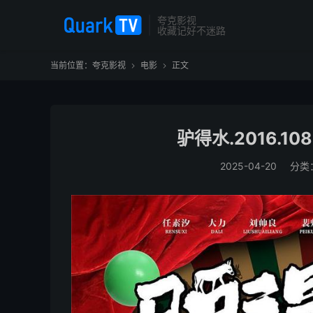
夸克影视
收藏记好不迷路
当前位置：
夸克影视
电影
正文


驴得水.2016.1
2025-04-20
分类