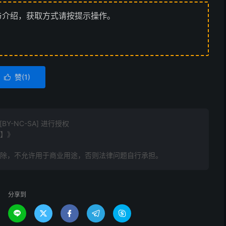
与介绍，获取方式请按提示操作。
赞(
1
)

Y-NC-SA] 进行授权
汐】》
删除，不允许用于商业用途，否则法律问题自行承担。
分享到




