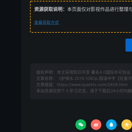
资源获取说明：
本页面仅对影视作品进行整理
查看获取方式
版权声明：本文采用知识共享 署名4.0国际许可协议 [B
文章名称：《驴得水.2016.1080p.国语中字【任素
文章链接：
https://www.quarktv.com/2408.html
本站资源仅供个人学习交流，请于下载后24小时内



