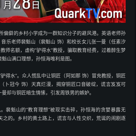
一所偏僻的乡村小学成为一群知识分子的避风港。英语老师孙
、音乐老师裴魁山（裴魁山 饰）和校长女儿张一曼（任素汐
报教师名额，虚构“驴得水”教授，骗取教育经费，过着醉生梦
裴魁山满口理想，孙恒海唯利是图。
“驴得水”。众人慌乱中让铜匠（阿如那 饰）冒充教授，铜匠
（卜冠今 饰）天真烂漫，揭穿铜匠口音破绽，谎言岌岌可
一曼却与铜匠暗生情愫，引发周铁男的嫉妒。
。裴魁山的“教育理想”被现实击碎，孙恒海的贪婪暴露无
矢之的。乡村的黄土路上，谎言与人性交织，荒诞的闹剧逐