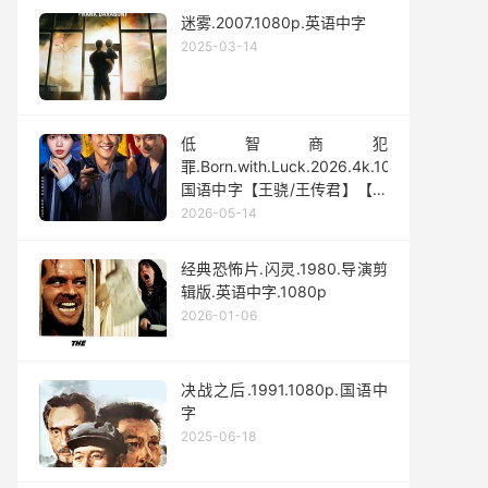
迷雾.2007.1080p.英语中字
2025-03-14
低智商犯
罪.Born.with.Luck.2026.4k.1080p.
国语中字【王骁/王传君】【更
新全24集】
2026-05-14
经典恐怖片.闪灵.1980.导演剪
辑版.英语中字.1080p
2026-01-06
决战之后.1991.1080p.国语中
字
2025-06-18