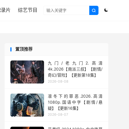

纪录片
综艺节目


置顶推荐
九门/老九门2.高清
4k.2026【南派三叔】【剧情/
奇幻/冒险】【更新第18集】
2026-08-08
凛冬下的罪恶.2026.高清
1080p.国语中字【剧情/悬
疑】【更新16集】
2026-08-07