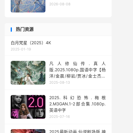
2026-08-08
热门资源
白月梵星（2025）4K
2025-01-19
凡人修仙传.真人
版.2025.1080p.国语中字【杨
洋/金晨/柳岩/贾冰/金士杰】
【全30集】
2025-08-13
2025.科幻恐怖.梅根
2.M3GAN.1-2部合集.1080p.
英语中字
2025-07-16
2025最新动画.仙逆剧场版.神