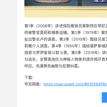
第1季（2006年）讲述保险推销员莱斯特在明
终被警官莫莉和格斯追捕。第2季（1979年）
扯出警长卢的调查。第3季（2010年）围绕兄
莉雅介入调查。第4季（1950年）描绘堪萨斯
炮哥与罗伊家族斗智斗勇。第5季（2019年）
与追杀，女警英迪拉与神秘人物奥利逐步揭开真
呼应，充满黑色幽默与犯罪纠葛。
下载：
夸克网盘：
https://pan.quark.cn/s/8010584f9