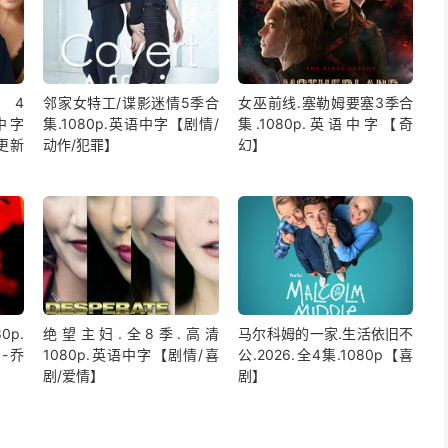
4
邻家女特工/谍影迷情5季合
女巫前线.塞勒姆要塞3季合
语中字
集.1080p.英语中字【剧情/
集.1080p.英语中字【奇
更新
动作/犯罪】
幻】
0p.
绝望主妇.全8季.高清
马尔科姆的一家.生活依旧不
-乔
1080p.英语中字【剧情/喜
公.2026.全4集.1080p【喜
剧/爱情】
剧】