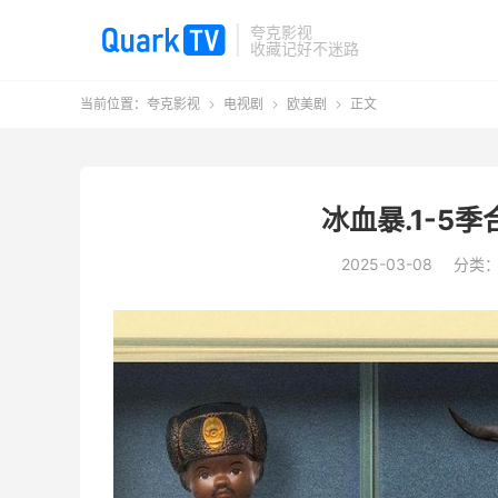
夸克影视
收藏记好不迷路
当前位置：
夸克影视
电视剧
欧美剧
正文



冰血暴.1-5季
2025-03-08
分类