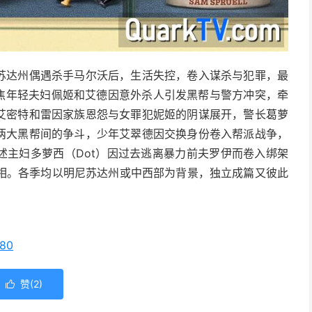
尼苏达州偶遇杀手马尔沃后，生活失控，卷入谋杀与犯罪，最
聚焦年轻夫妇佩姬和艾德因意外杀人引发黑帮与警方冲突，牵
弟艾密特和雷因家族恩怨与女罪犯妮姬的阴谋展开，警长葛萝
城两大黑帮间的争斗，少年艾翠德因交换身份卷入帮派战争，
讲述主妇多萝西（Dot）因过去逃离暴力前夫罗伊而卷入绑架
相。各季均以明尼苏达州或中西部为背景，独立成篇又彼此
b80
赞(
2
)
