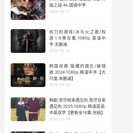
临之战.4k.国语中字
2025-05-31
权力的游戏/冰与火之歌/权
游.1-8季合集.1080p.英语中
字.无删减
2025-05-12
韩国经典.隐藏的面孔/破镜
欲.2024.1080p.韩语中字【大
尺度.未删减】
2026-06-05
韩剧.苦尽柑来遇见你.苦尽甘来
遇见你.2025.1080p.韩语英语.
中英双字【更新全16集.完结】
2025-03-29