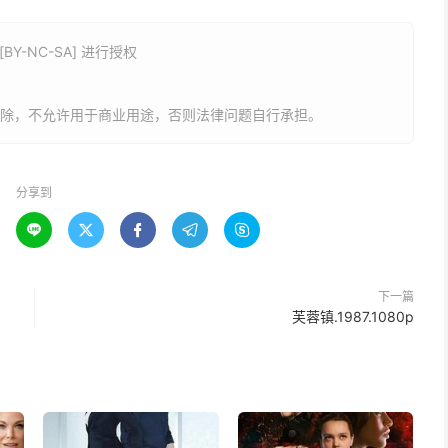
Y-NC-SA] 进行授权
删除，不允许用于商业用途，否则法律问题自行承担。
分享到





下一篇
芙蓉镇.1987.1080p