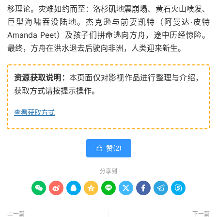
移理论。灾难如约而至：洛杉矶地震崩塌、黄石火山喷发、
巨型海啸吞没陆地。杰克逊与前妻凯特（阿曼达·皮特
Amanda Peet）及孩子们拼命逃向方舟，途中历经惊险。
最终，方舟在洪水退去后驶向非洲，人类迎来新生。
资源获取说明：
本页面仅对影视作品进行整理与介绍，
获取方式请按提示操作。
查看获取方式
赞(
2
)

分享到









上一篇
下一篇