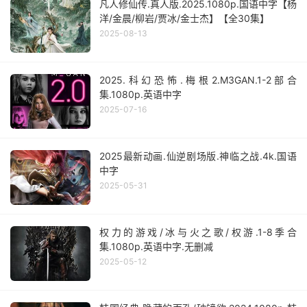
凡人修仙传.真人版.2025.1080p.国语中字【杨
洋/金晨/柳岩/贾冰/金士杰】【全30集】
2025-08-13
2025.科幻恐怖.梅根2.M3GAN.1-2部合
集.1080p.英语中字
2025-07-16
2025最新动画.仙逆剧场版.神临之战.4k.国语
中字
2025-05-31
权力的游戏/冰与火之歌/权游.1-8季合
集.1080p.英语中字.无删减
2025-05-12