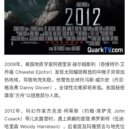
2009年，美国地质学家阿德里安·赫尔姆斯利（奇维特尔·艾
乔福 Chiwetel Ejiofor）发现太阳耀斑释放的中微子异常加
热地核，导致地壳失稳。他警告总统托马斯·威尔逊（丹尼·
格洛弗 Danny Glover），全球性灾难即将来临。各国秘密
建造“方舟”以拯救部分人类。
2012年，科幻作家杰克逊·柯蒂斯（约翰·库萨克 John
Cusack）带儿女露营时，遇上疯癫的查理·弗罗斯特（伍迪·
哈里森 Woody Harrelson），后者提及玛雅预言与地壳位