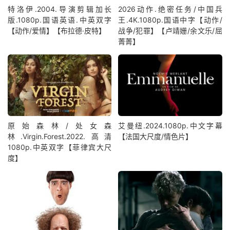
特洛伊.2004.导演剪辑加长
2026动作.绝密任务/中国兵
版.1080p.国语英语.中英双字
王.4K.1080p.国语中字【动作/
【动作/爱情】【布拉德·皮特】
战争/犯罪】【卢靖姗/余文乐/屈
菁菁】
原始森林/处女森
艾曼纽.2024.1080p.中文字幕
林.Virgin.Forest.2022.高清
【法国大尺度/情色片】
1080p.中英双字【菲律宾大尺
度】