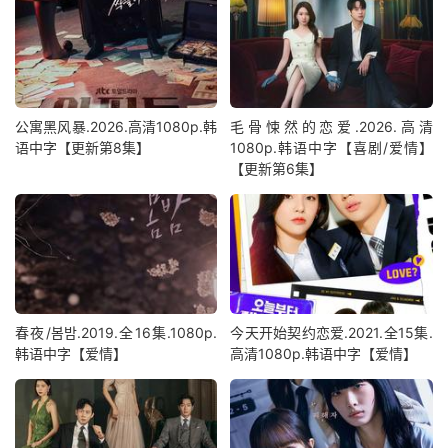
公寓黑风暴.2026.高清1080p.韩
毛骨悚然的恋爱.2026.高清
语中字【更新第8集】
1080p.韩语中字【喜剧/爱情】
【更新第6集】
春夜/봄밤‎.2019.全16集.1080p.
今天开始契约恋爱.2021.全15集.
韩语中字【爱情】
高清1080p.韩语中字【爱情】