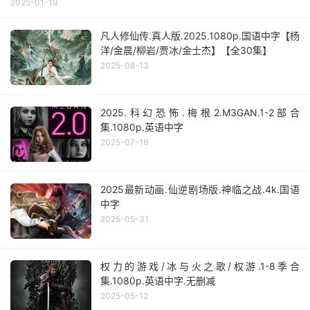
2025-01-19
凡人修仙传.真人版.2025.1080p.国语中字【杨
洋/金晨/柳岩/贾冰/金士杰】【全30集】
2025-08-13
2025.科幻恐怖.梅根2.M3GAN.1-2部合
集.1080p.英语中字
2025-07-16
2025最新动画.仙逆剧场版.神临之战.4k.国语
中字
2025-05-31
权力的游戏/冰与火之歌/权游.1-8季合
集.1080p.英语中字.无删减
2025-05-12