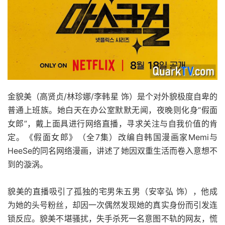
金貌美（高贤贞/林珍娜/李韩星 饰）是个对外貌极度自卑的
普通上班族。她白天在办公室默默无闻，夜晚则化身“假面
女郎”，戴上面具进行网络直播，寻求关注与自我价值的肯
定。《假面女郎》（全7集）改编自韩国漫画家Memi与
HeeSe的同名网络漫画，讲述了她因双重生活而卷入意想不
到的漩涡。
貌美的直播吸引了孤独的宅男朱五男（安宰弘 饰），他成
为她的头号粉丝，却因一次偶然发现她的真实身份而引发连
锁反应。貌美不堪骚扰，失手杀死一名意图不轨的网友，慌