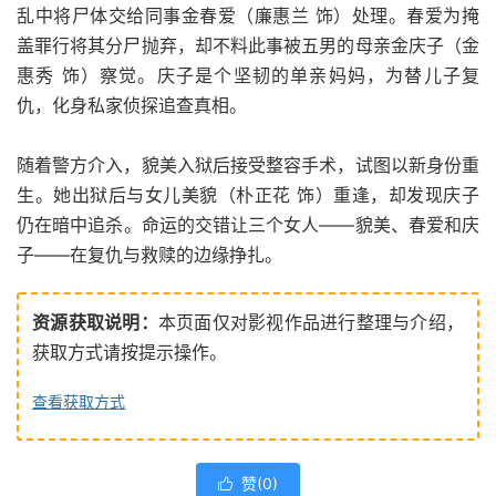
乱中将尸体交给同事金春爱（廉惠兰 饰）处理。春爱为掩
盖罪行将其分尸抛弃，却不料此事被五男的母亲金庆子（金
惠秀 饰）察觉。庆子是个坚韧的单亲妈妈，为替儿子复
仇，化身私家侦探追查真相。
随着警方介入，貌美入狱后接受整容手术，试图以新身份重
生。她出狱后与女儿美貌（朴正花 饰）重逢，却发现庆子
仍在暗中追杀。命运的交错让三个女人——貌美、春爱和庆
子——在复仇与救赎的边缘挣扎。
资源获取说明：
本页面仅对影视作品进行整理与介绍，
获取方式请按提示操作。
查看获取方式
赞(
0
)
