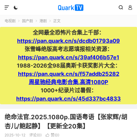




电视剧
国产剧
港剧
正文



全网最全恐怖片合集上千部：
https://pan.quark.cn/s/dcdb01793a09
张雪峰绝版高考志愿填报相关资源：
https://pan.quark.cn/s/39af406b57e1
1988-2026全98届奥斯卡获奖影片大全：
https://pan.quark.cn/s/f57addb25282
周星驰经典电影合集.高清1080P
1000+纪录片过暑假：
https://pan.quark.cn/s/45d337bc4833
绝命法官.2025.1080p.国语粤语【张家辉/胡
杏儿/鲍起静】【更新全20集】
2025-10-12
评论(0)
赞(
0
)
