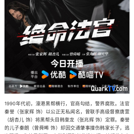
1990年代初，濠港黑帮横行，官商勾结，警界腐败。法官
秦誉（张家辉 饰）以公正无私闻名，曾联手高级督察唐萱
（胡杏儿 饰）将黑帮头目韩奎龙（张兆辉 饰）定罪。秦誉
的儿子秦朗（曾舜晞 饰）却因交通肇事撞伤韩家长子，逃