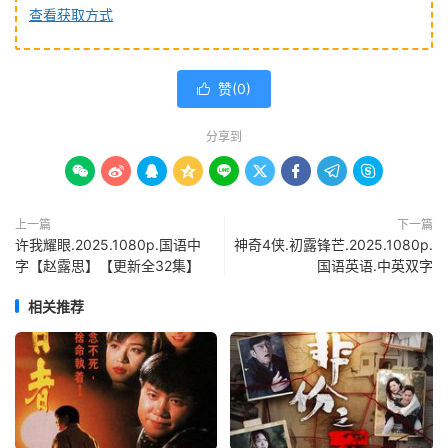
查看获取方式
赞(
0
)

分享到









上一篇
下一篇
许我耀眼.2025.1080p.国语中
神奇4侠.初露锋芒.2025.1080p.
字【赵露思】【更新全32集】
国语英语.中英双字
相关推荐