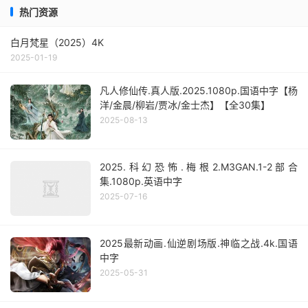
热门资源
白月梵星（2025）4K
2025-01-19
凡人修仙传.真人版.2025.1080p.国语中字【杨
洋/金晨/柳岩/贾冰/金士杰】【全30集】
2025-08-13
2025.科幻恐怖.梅根2.M3GAN.1-2部合
集.1080p.英语中字
2025-07-16
2025最新动画.仙逆剧场版.神临之战.4k.国语
中字
2025-05-31