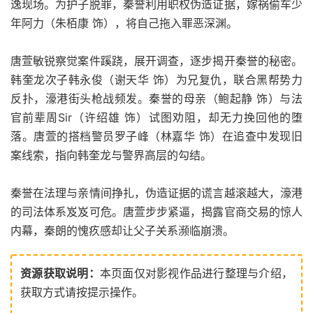
逸现场。为护子脱罪，秦誉利用职权伪造证据，嫁祸偷车少
年阿力（朱栢康 饰），将自己拖入罪恶深渊。
唐萱敏锐察觉案件蹊跷，展开调查，逐步揭开秦誉的秘密。
韩奎龙次子韩永俊（谢天华 饰）为兄复仇，联合黑帮势力
反扑，濠港街头枪战频发。秦誉的母亲（鲍起静 饰）与法
官前辈周Sir（许绍雄 饰）试图劝阻，却无力挽回他的堕
落。唐萱的搭档警员罗子峰（林嘉华 饰）在追查中发现旧
案线索，指向韩奎龙与警界高层的勾结。
秦誉在法理与亲情间挣扎，伪造证据的谎言越滚越大，濠港
的司法体系岌岌可危。唐萱步步紧逼，揭露官商交易的惊人
内幕，秦朗的愧疚感却让父子关系濒临崩溃。
资源获取说明：
本页面仅对影视作品进行整理与介绍，
获取方式请按提示操作。