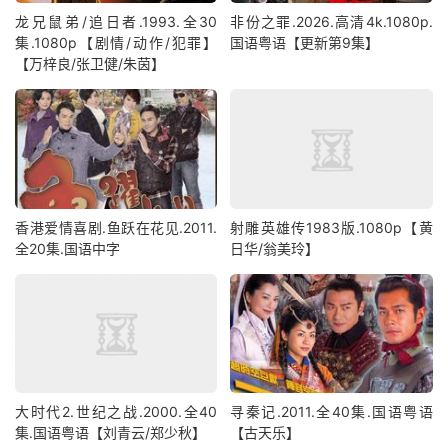
龙兄鼠弟/追日者.1993.全30
非份之罪‎.2026.高清4k.1080p.
集.1080p【剧情/动作/犯罪】
国语粤语【更新第9集】
【万梓良/张卫健/朱茵】
香港爱情喜剧.鱼跃在花见.2011.
射雕英雄传1983版.1080p【黄
全20集.国语中字
日华/翁美玲】
大时代2.世纪之战.2000.全40
寻秦记.2011.全40集.国语粤语
集.国语粤语【刘青云/郑少秋】
【古天乐】