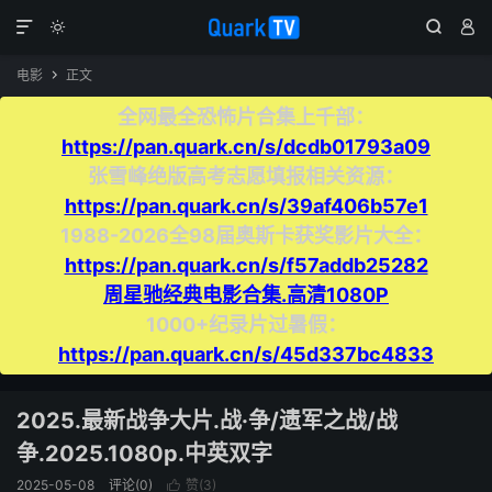




电影
正文

全网最全恐怖片合集上千部：
https://pan.quark.cn/s/dcdb01793a09
张雪峰绝版高考志愿填报相关资源：
https://pan.quark.cn/s/39af406b57e1
1988-2026全98届奥斯卡获奖影片大全：
https://pan.quark.cn/s/f57addb25282
周星驰经典电影合集.高清1080P
1000+纪录片过暑假：
https://pan.quark.cn/s/45d337bc4833
2025.最新战争大片.战·争/遗军之战/战
争.2025.1080p.中英双字
2025-05-08
评论(0)
赞(
3
)
