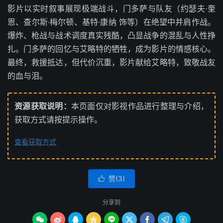
影片以实时叙事展现极端战斗，门多萨与队友（约瑟夫·奎
恩、查尔斯·梅尔顿、基特·康纳 饰等）在绝望中并肩作战。
爆炸、枪战与战术调度真实残酷，凸显战争的混乱与人性挣
扎。门多萨的回忆与艾略特的牺牲，成为影片的情感核心。
最终，救援抵达，但代价沉重，影片献给艾略特，致敬战友
的血与泪。
资源获取说明：
本页面仅对影视作品进行整理与介绍，
获取方式请按提示操作。
查看获取方式
赞(
3
)

分享到








