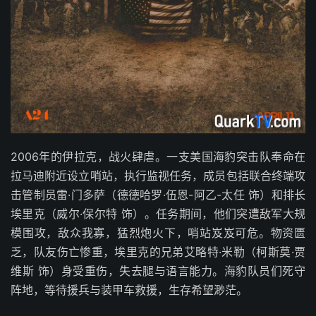
2006年的伊拉克，战火肆虐。一支美国海豹突击队奉命在
拉马迪附近设立哨站，执行监视任务，成员包括联合终端攻
击管制员雷·门多萨（德德哈罗·伍恩-阿乙-太任 饰）和排长
埃里克（威尔·保尔特 饰）。任务期间，他们突遭敌军大规
模围攻，敌众我寡，猛烈炮火下，哨站岌岌可危。物资匮
乏，队友伤亡惨重，埃里克的兄弟艾略特·米勒（柯斯莫·贾
维斯 饰）身受重伤，失去腿与语言能力。海豹队员们死守
阵地，等待援兵与装甲车救援，生存希望渺茫。