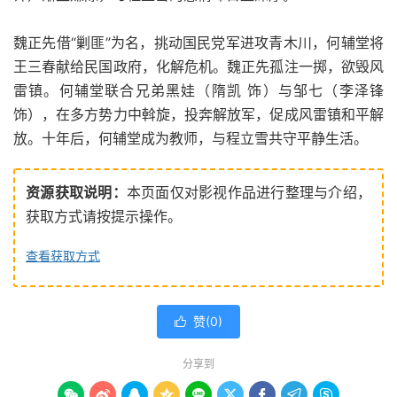
魏正先借“剿匪”为名，挑动国民党军进攻青木川，何辅堂将
王三春献给民国政府，化解危机。魏正先孤注一掷，欲毁风
雷镇。何辅堂联合兄弟黑娃（隋凯 饰）与邹七（李泽锋
饰），在多方势力中斡旋，投奔解放军，促成风雷镇和平解
放。十年后，何辅堂成为教师，与程立雪共守平静生活。
资源获取说明：
本页面仅对影视作品进行整理与介绍，
获取方式请按提示操作。
查看获取方式
赞(
0
)

分享到








