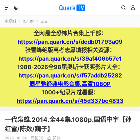




电视剧
国产剧
正文


全网最全恐怖片合集上千部：
https://pan.quark.cn/s/dcdb01793a09
张雪峰绝版高考志愿填报相关资源：
https://pan.quark.cn/s/39af406b57e1
1988-2026全98届奥斯卡获奖影片大全：
https://pan.quark.cn/s/f57addb25282
周星驰经典电影合集.高清1080P
1000+纪录片过暑假：
https://pan.quark.cn/s/45d337bc4833
一代枭雄.2014.全44集.1080p.国语中字【孙
红雷/陈数/巍子】
2025-06-24
评论(0)
赞(
0
)
