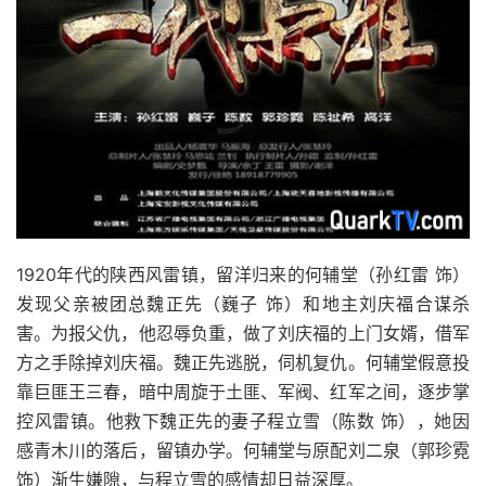
1920年代的陕西风雷镇，留洋归来的何辅堂（孙红雷 饰）
发现父亲被团总魏正先（巍子 饰）和地主刘庆福合谋杀
害。为报父仇，他忍辱负重，做了刘庆福的上门女婿，借军
方之手除掉刘庆福。魏正先逃脱，伺机复仇。何辅堂假意投
靠巨匪王三春，暗中周旋于土匪、军阀、红军之间，逐步掌
控风雷镇。他救下魏正先的妻子程立雪（陈数 饰），她因
感青木川的落后，留镇办学。何辅堂与原配刘二泉（郭珍霓
饰）渐生嫌隙，与程立雪的感情却日益深厚。