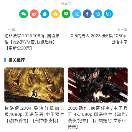
分享到









上一篇
下一篇
绝命法官.2025.1080p.国语粤
0.5的男人.2023.全5集.1080p.
语【张家辉/胡杏儿/鲍起静】
日语中字
【更新全20集】
相关推荐
特洛伊.2004.导演剪辑加长
2026动作.绝密任务/中国兵
版.1080p.国语英语.中英双字
王.4K.1080p.国语中字【动作/
【动作/爱情】【布拉德·皮特】
战争/犯罪】【卢靖姗/余文乐/屈
菁菁】